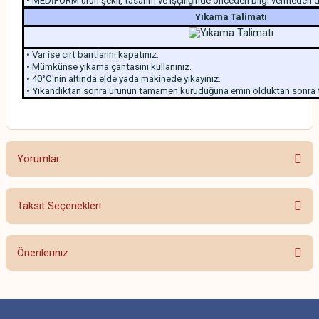
• MEDİFORM ürün şekil, tasarım ve işçiliğinde önceden bilgi vermeden değ
Yıkama Talimatı
• Var ise cırt bantlarını kapatınız.
• Mümkünse yıkama çantasını kullanınız.
• 40°C'nin altında elde yada makinede yıkayınız.
• Yıkandıktan sonra ürünün tamamen kuruduğuna emin olduktan sonra t
Yorumlar
Taksit Seçenekleri
Bu ürüne ilk yorumu siz yapın!
Önerileriniz
Yorum Yaz
Bu ürünün fiyat bilgisi, resim, ürün açıklamalarında ve diğer konularda
yetersiz gördüğünüz noktaları öneri formunu kullanarak tarafımıza