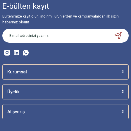
iletebilirsiniz.
E-bülten
kayıt
Görüş ve önerileriniz için teşekkür ederiz.
Bültenimize kayıt olun, indirimli ürünlerden ve kampanyalardan ilk sizin
Ürün resmi kalitesiz, bozuk veya görüntülenemiyor.
haberiniz olsun!
Ürün açıklamasında eksik bilgiler bulunuyor.
Ürün bilgilerinde hatalar bulunuyor.
Ürün fiyatı diğer sitelerden daha pahalı.
Bu ürüne benzer farklı alternatifler olmalı.
Kurumsal
Üyelik
Gönder
Alışveriş