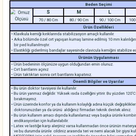
Beden Seçimi
S
M
L
70 / 80 Cm
80 / 90 Cm
90 / 100 Cm
100
Ürün Özellikleri
• Klavikula kemiği kırıklarında stabilizasyon amaçlı kullanılır.
• Arka bölümde özel cırt yapışan kumaş lamine edilmiş 10 mm kalınlığ
bir ped kullanılmıştır.
• Elastikliği giderilmiş bandajlar sayesinde clavicula kemiğini stabilize e
Ürünün Uygulanması
• Ürün bedeninin ölçünüze uygun olduğundan emin olunuz.
• Cırt bantlarını açınız
• Ürün taktıktan sonra cırt bantlarını kapatınız.
Önemli Bilgiler ve Uyarılar
• Bu ürün doktor tavsiyesi ile kullanılır.
• Bu ürün yanmaz değildir. Yüksek ısıda özelliğini yitirir. Bu yüzden 120'
bırakmayınız.
• Ürün üzerinde konfor ya da kullanım kolaylığı adına küçük değişiklikle
doktorunuzdan ya da ürünü aldığınız firmadan teknik destek alınız.
• Bu ürün kullanım amacı dışında kullanılamaz veya başka ürünle kombin
endikasyonları için kullanılabilir.
•
Latex ve lastiğe karşı alerjiniz varsa kullanmadan önce ürünün materya
ve bu durumda ürünle cildiniz arasında teri ve nemi alacak bir giysi kul