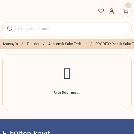
Anasayfa
Terlikler
Anatomik Sabo Terlikler
PRODEXY Yazlık Sabo Te
Ürün Bulunamadı.
E-bülten
kayıt