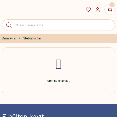
Anasayfa
Stetoskoplar
Ürün Bulunamadı.
E-bülten
kayıt