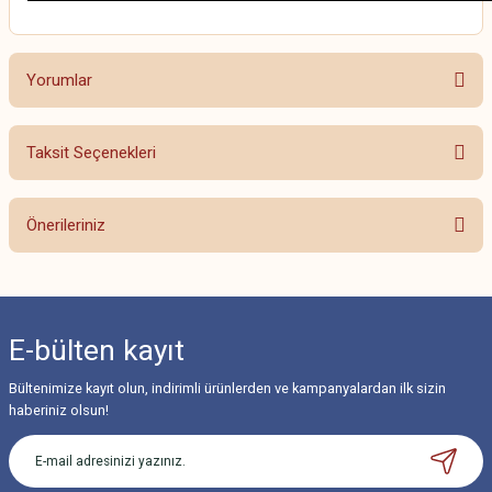
Yorumlar
Taksit Seçenekleri
Bu ürüne ilk yorumu siz yapın!
Önerileriniz
Yorum Yaz
Bu ürünün fiyat bilgisi, resim, ürün açıklamalarında ve diğer konularda
yetersiz gördüğünüz noktaları öneri formunu kullanarak tarafımıza
iletebilirsiniz.
E-bülten
kayıt
Görüş ve önerileriniz için teşekkür ederiz.
Bültenimize kayıt olun, indirimli ürünlerden ve kampanyalardan ilk sizin
Ürün resmi kalitesiz, bozuk veya görüntülenemiyor.
haberiniz olsun!
Ürün açıklamasında eksik bilgiler bulunuyor.
Ürün bilgilerinde hatalar bulunuyor.