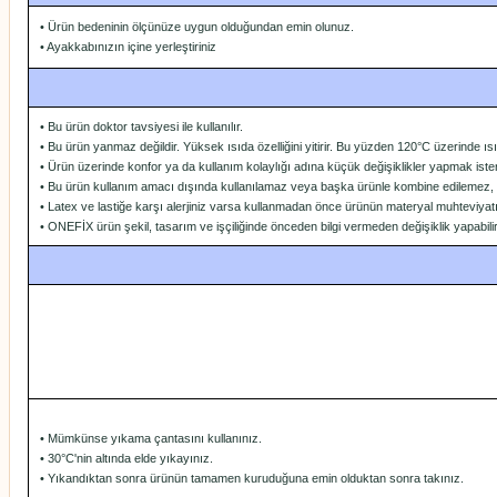
• Ürün bedeninin ölçünüze uygun olduğundan emin olunuz.
• Ayakkabınızın içine yerleştiriniz
• Bu ürün doktor tavsiyesi ile kullanılır.
• Bu ürün yanmaz değildir. Yüksek ısıda özelliğini yitirir. Bu yüzden 120°C üzerinde 
• Ürün üzerinde konfor ya da kullanım kolaylığı adına küçük değişiklikler yapmak iste
• Bu ürün kullanım amacı dışında kullanılamaz veya başka ürünle kombine edilemez, sade
• Latex ve lastiğe karşı alerjiniz varsa kullanmadan önce ürünün materyal muhteviyatını
• ONEFİX ürün şekil, tasarım ve işçiliğinde önceden bilgi vermeden değişiklik yapabilir
• Mümkünse yıkama çantasını kullanınız.
• 30°C'nin altında elde yıkayınız.
• Yıkandıktan sonra ürünün tamamen kuruduğuna emin olduktan sonra takınız.