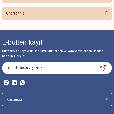
Bu ürüne ilk yorumu siz yapın!
Önerileriniz
Yorum Yaz
Bu ürünün fiyat bilgisi, resim, ürün açıklamalarında ve diğer konularda
yetersiz gördüğünüz noktaları öneri formunu kullanarak tarafımıza
iletebilirsiniz.
E-bülten
kayıt
Görüş ve önerileriniz için teşekkür ederiz.
Bültenimize kayıt olun, indirimli ürünlerden ve kampanyalardan ilk sizin
Ürün resmi kalitesiz, bozuk veya görüntülenemiyor.
haberiniz olsun!
Ürün açıklamasında eksik bilgiler bulunuyor.
Ürün bilgilerinde hatalar bulunuyor.
Ürün fiyatı diğer sitelerden daha pahalı.
Bu ürüne benzer farklı alternatifler olmalı.
Kurumsal