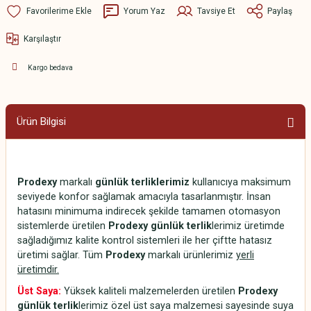
Yorum Yaz
Tavsiye Et
Paylaş
Karşılaştır
Kargo bedava
Ürün Bilgisi
Prodexy
markalı
günlük terliklerimiz
kullanıcıya maksimum
seviyede konfor sağlamak amacıyla tasarlanmıştır. İnsan
hatasını minimuma indirecek şekilde tamamen otomasyon
sistemlerde üretilen
Prodexy günlük terlik
lerimiz üretimde
sağladığımız kalite kontrol sistemleri ile her çiftte hatasız
üretimi sağlar. Tüm
Prodexy
markalı ürünlerimiz
yerli
üretimdir.
Üst Saya:
Yüksek kaliteli malzemelerden üretilen
Prodexy
günlük terlik
lerimiz özel üst saya malzemesi sayesinde suya