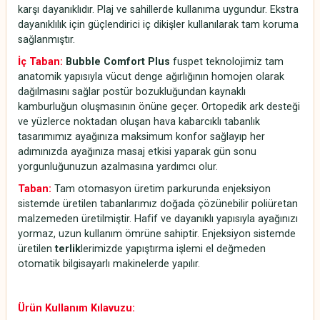
karşı dayanıklıdır. Plaj ve sahillerde kullanıma uygundur. Ekstra
dayanıklılık için güçlendirici iç dikişler kullanılarak tam koruma
sağlanmıştır.
İç Taban:
Bubble Comfort Plus
fuspet teknolojimiz tam
anatomik yapısıyla vücut denge ağırlığının homojen olarak
dağılmasını sağlar postür bozukluğundan kaynaklı
kamburluğun oluşmasının önüne geçer. Ortopedik ark desteği
ve yüzlerce noktadan oluşan hava kabarcıklı tabanlık
tasarımımız ayağınıza maksimum konfor sağlayıp her
adımınızda ayağınıza masaj etkisi yaparak gün sonu
yorgunluğunuzun azalmasına yardımcı olur.
Taban:
Tam otomasyon üretim parkurunda enjeksiyon
sistemde üretilen tabanlarımız doğada çözünebilir poliüretan
malzemeden üretilmiştir. Hafif ve dayanıklı yapısıyla ayağınızı
yormaz, uzun kullanım ömrüne sahiptir. Enjeksiyon sistemde
üretilen
terlik
lerimizde yapıştırma işlemi el değmeden
otomatik bilgisayarlı makinelerde yapılır.
Ürün Kullanım Kılavuzu: