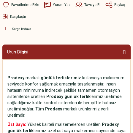
Yorum Yaz
Tavsiye Et
Paylaş
Karşılaştır
Kargo bedava
Ürün Bilgisi
Prodexy
markalı
günlük terliklerimiz
kullanıcıya maksimum
seviyede konfor sağlamak amacıyla tasarlanmıştır. İnsan
hatasını minimuma indirecek şekilde tamamen otomasyon
sistemlerde üretilen
Prodexy günlük terlik
lerimiz üretimde
sağladığımız kalite kontrol sistemleri ile her çiftte hatasız
üretimi sağlar. Tüm
Prodexy
markalı ürünlerimiz
yerli
üretimdir.
Üst Saya:
Yüksek kaliteli malzemelerden üretilen
Prodexy
günlük terlik
lerimiz özel üst saya malzemesi sayesinde suya