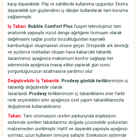
karşı dayanıklıdır. Plaj ve sahillerde kullanıma uygundur. Ekstra
dayanıklılık için güçlendirici iç dikişler kullanılarak tam koruma
sağlanmıştır.
İç Taban:
Bubble Comfort Plus
fuspet teknolojimiz tam
anatomik yapısıyla vücut denge ağırlığının homojen olarak
dağılmasını sağlar postür bozukluğundan kaynaklı
kamburluğun oluşmasının önüne geçer. Ortopedik ark desteği
ve yüzlerce noktadan oluşan hava kabarcıklı tabanlık
tasarımımız ayağınıza maksimum konfor sağlayıp her
adımınızda ayağınıza masaj etkisi yaparak gün sonu
yorgunluğunuzun azalmasına yardımcı olur.
Değiştirebilir İç Tabanlık:
Prodexy günlük terlik
lerimizin iç
tabanlığı değiştirebilir olarak
tasarlandı.
Prodexy
terliklerimizin iç tabanlıklarını ister farklı
renk seçenekleri ister ayağınıza özel yapım tabanlıklarınızla
değiştirerek kullanabilirsiniz.
Taban:
Tam otomasyon üretim parkurunda enjeksiyon
sistemde üretilen tabanlarımız doğada çözünebilir poliüretan
malzemeden üretilmiştir. Hafif ve dayanıklı yapısıyla ayağınızı
yormaz, uzun kullanım ömrüne sahiptir. Enjeksiyon sistemde