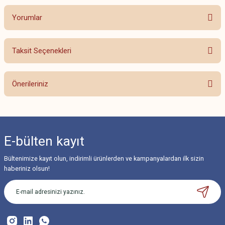
Yorumlar
Taksit Seçenekleri
Bu ürüne ilk yorumu siz yapın!
Önerileriniz
Yorum Yaz
Bu ürünün fiyat bilgisi, resim, ürün açıklamalarında ve diğer konularda
yetersiz gördüğünüz noktaları öneri formunu kullanarak tarafımıza
iletebilirsiniz.
E-bülten
kayıt
Görüş ve önerileriniz için teşekkür ederiz.
Bültenimize kayıt olun, indirimli ürünlerden ve kampanyalardan ilk sizin
Ürün resmi kalitesiz, bozuk veya görüntülenemiyor.
haberiniz olsun!
Ürün açıklamasında eksik bilgiler bulunuyor.
Ürün bilgilerinde hatalar bulunuyor.
Ürün fiyatı diğer sitelerden daha pahalı.
Bu ürüne benzer farklı alternatifler olmalı.