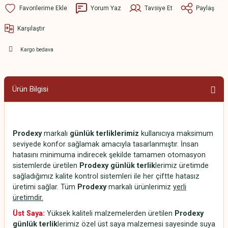
Yorum Yaz
Tavsiye Et
Paylaş
Karşılaştır
Kargo bedava
Ürün Bilgisi
Prodexy
markalı
günlük terliklerimiz
kullanıcıya maksimum
seviyede konfor sağlamak amacıyla tasarlanmıştır. İnsan
hatasını minimuma indirecek şekilde tamamen otomasyon
sistemlerde üretilen
Prodexy günlük terlik
lerimiz üretimde
sağladığımız kalite kontrol sistemleri ile her çiftte hatasız
üretimi sağlar. Tüm
Prodexy
markalı ürünlerimiz
yerli
üretimdir.
Üst Saya:
Yüksek kaliteli malzemelerden üretilen
Prodexy
günlük terlik
lerimiz özel üst saya malzemesi sayesinde suya