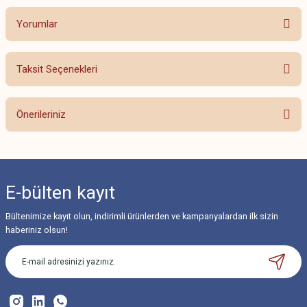
Yorumlar
Taksit Seçenekleri
Bu ürüne ilk yorumu siz yapın!
Önerileriniz
Yorum Yaz
Bu ürünün fiyat bilgisi, resim, ürün açıklamalarında ve diğer konularda
yetersiz gördüğünüz noktaları öneri formunu kullanarak tarafımıza
iletebilirsiniz.
E-bülten
kayıt
Görüş ve önerileriniz için teşekkür ederiz.
Bültenimize kayıt olun, indirimli ürünlerden ve kampanyalardan ilk sizin
Ürün resmi kalitesiz, bozuk veya görüntülenemiyor.
haberiniz olsun!
Ürün açıklamasında eksik bilgiler bulunuyor.
Ürün bilgilerinde hatalar bulunuyor.
Ürün fiyatı diğer sitelerden daha pahalı.
Bu ürüne benzer farklı alternatifler olmalı.