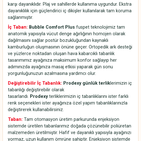
karşı dayanıklıdır. Plaj ve sahillerde kullanıma uygundur. Ekstra
dayanıklılık için güçlendirici iç dikişler kullanılarak tam koruma
sağlanmıştır.
İç Taban:
Bubble Comfort Plus
fuspet teknolojimiz tam
anatomik yapısıyla vücut denge ağırlığının homojen olarak
dağılmasını sağlar postür bozukluğundan kaynaklı
kamburluğun oluşmasının önüne geçer. Ortopedik ark desteği
ve yüzlerce noktadan oluşan hava kabarcıklı tabanlık
tasarımımız ayağınıza maksimum konfor sağlayıp her
adımınızda ayağınıza masaj etkisi yaparak gün sonu
yorgunluğunuzun azalmasına yardımcı olur.
Değiştirebilir İç Tabanlık:
Prodexy günlük terlik
lerimizin iç
tabanlığı değiştirebilir olarak
tasarlandı.
Prodexy
terliklerimizin iç tabanlıklarını ister farklı
renk seçenekleri ister ayağınıza özel yapım tabanlıklarınızla
değiştirerek kullanabilirsiniz.
Taban:
Tam otomasyon üretim parkurunda enjeksiyon
sistemde üretilen tabanlarımız doğada çözünebilir poliüretan
malzemeden üretilmiştir. Hafif ve dayanıklı yapısıyla ayağınızı
yormaz, uzun kullanım ömrüne sahiptir. Enjeksiyon sistemde