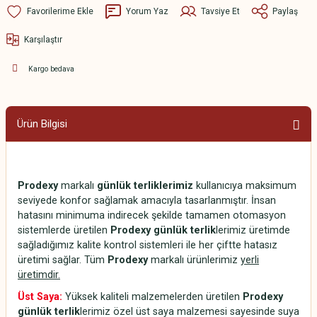
Yorum Yaz
Tavsiye Et
Paylaş
Karşılaştır
Kargo bedava
Ürün Bilgisi
Prodexy
markalı
günlük terliklerimiz
kullanıcıya maksimum
seviyede konfor sağlamak amacıyla tasarlanmıştır. İnsan
hatasını minimuma indirecek şekilde tamamen otomasyon
sistemlerde üretilen
Prodexy günlük terlik
lerimiz üretimde
sağladığımız kalite kontrol sistemleri ile her çiftte hatasız
üretimi sağlar. Tüm
Prodexy
markalı ürünlerimiz
yerli
üretimdir.
Üst Saya:
Yüksek kaliteli malzemelerden üretilen
Prodexy
günlük terlik
lerimiz özel üst saya malzemesi sayesinde suya