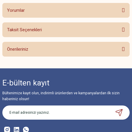
Yorumlar
Taksit Seçenekleri
Bu ürüne ilk yorumu siz yapın!
Önerileriniz
Yorum Yaz
Bu ürünün fiyat bilgisi, resim, ürün açıklamalarında ve diğer konularda
yetersiz gördüğünüz noktaları öneri formunu kullanarak tarafımıza
iletebilirsiniz.
E-bülten
kayıt
Görüş ve önerileriniz için teşekkür ederiz.
Bültenimize kayıt olun, indirimli ürünlerden ve kampanyalardan ilk sizin
Ürün resmi kalitesiz, bozuk veya görüntülenemiyor.
haberiniz olsun!
Ürün açıklamasında eksik bilgiler bulunuyor.
Ürün bilgilerinde hatalar bulunuyor.
Ürün fiyatı diğer sitelerden daha pahalı.
Bu ürüne benzer farklı alternatifler olmalı.