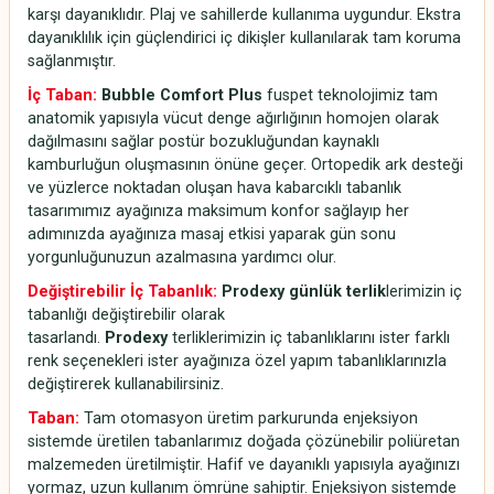
karşı dayanıklıdır. Plaj ve sahillerde kullanıma uygundur. Ekstra
dayanıklılık için güçlendirici iç dikişler kullanılarak tam koruma
sağlanmıştır.
İç Taban:
Bubble Comfort Plus
fuspet teknolojimiz tam
anatomik yapısıyla vücut denge ağırlığının homojen olarak
dağılmasını sağlar postür bozukluğundan kaynaklı
kamburluğun oluşmasının önüne geçer. Ortopedik ark desteği
ve yüzlerce noktadan oluşan hava kabarcıklı tabanlık
tasarımımız ayağınıza maksimum konfor sağlayıp her
adımınızda ayağınıza masaj etkisi yaparak gün sonu
yorgunluğunuzun azalmasına yardımcı olur.
Değiştirebilir İç Tabanlık:
Prodexy günlük terlik
lerimizin iç
tabanlığı değiştirebilir olarak
tasarlandı.
Prodexy
terliklerimizin iç tabanlıklarını ister farklı
renk seçenekleri ister ayağınıza özel yapım tabanlıklarınızla
değiştirerek kullanabilirsiniz.
Taban:
Tam otomasyon üretim parkurunda enjeksiyon
sistemde üretilen tabanlarımız doğada çözünebilir poliüretan
malzemeden üretilmiştir. Hafif ve dayanıklı yapısıyla ayağınızı
yormaz, uzun kullanım ömrüne sahiptir. Enjeksiyon sistemde