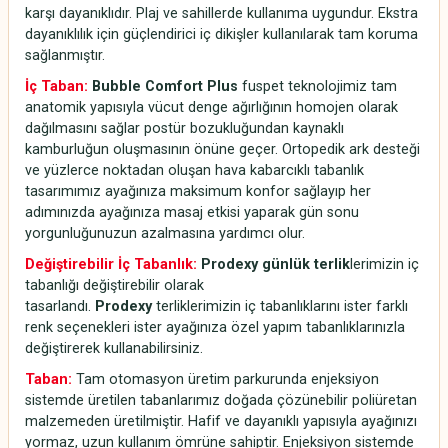
karşı dayanıklıdır. Plaj ve sahillerde kullanıma uygundur. Ekstra
dayanıklılık için güçlendirici iç dikişler kullanılarak tam koruma
sağlanmıştır.
İç Taban:
Bubble Comfort Plus
fuspet teknolojimiz tam
anatomik yapısıyla vücut denge ağırlığının homojen olarak
dağılmasını sağlar postür bozukluğundan kaynaklı
kamburluğun oluşmasının önüne geçer. Ortopedik ark desteği
ve yüzlerce noktadan oluşan hava kabarcıklı tabanlık
tasarımımız ayağınıza maksimum konfor sağlayıp her
adımınızda ayağınıza masaj etkisi yaparak gün sonu
yorgunluğunuzun azalmasına yardımcı olur.
Değiştirebilir İç Tabanlık:
Prodexy günlük terlik
lerimizin iç
tabanlığı değiştirebilir olarak
tasarlandı.
Prodexy
terliklerimizin iç tabanlıklarını ister farklı
renk seçenekleri ister ayağınıza özel yapım tabanlıklarınızla
değiştirerek kullanabilirsiniz.
Taban:
Tam otomasyon üretim parkurunda enjeksiyon
sistemde üretilen tabanlarımız doğada çözünebilir poliüretan
malzemeden üretilmiştir. Hafif ve dayanıklı yapısıyla ayağınızı
yormaz, uzun kullanım ömrüne sahiptir. Enjeksiyon sistemde