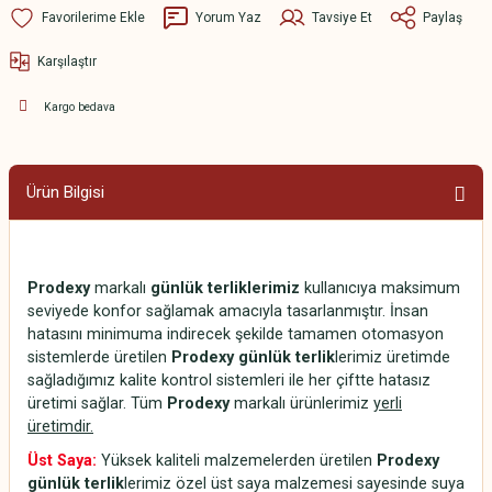
Yorum Yaz
Tavsiye Et
Paylaş
Karşılaştır
Kargo bedava
Ürün Bilgisi
Prodexy
markalı
günlük terliklerimiz
kullanıcıya maksimum
seviyede konfor sağlamak amacıyla tasarlanmıştır. İnsan
hatasını minimuma indirecek şekilde tamamen otomasyon
sistemlerde üretilen
Prodexy günlük terlik
lerimiz üretimde
sağladığımız kalite kontrol sistemleri ile her çiftte hatasız
üretimi sağlar. Tüm
Prodexy
markalı ürünlerimiz
yerli
üretimdir.
Üst Saya:
Yüksek kaliteli malzemelerden üretilen
Prodexy
günlük terlik
lerimiz özel üst saya malzemesi sayesinde suya