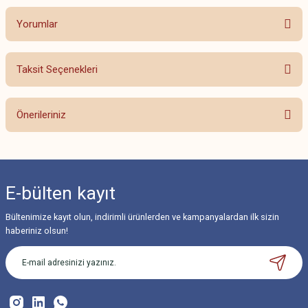
Yorumlar
Taksit Seçenekleri
Bu ürüne ilk yorumu siz yapın!
Önerileriniz
Yorum Yaz
Bu ürünün fiyat bilgisi, resim, ürün açıklamalarında ve diğer konularda
yetersiz gördüğünüz noktaları öneri formunu kullanarak tarafımıza
iletebilirsiniz.
E-bülten
kayıt
Görüş ve önerileriniz için teşekkür ederiz.
Bültenimize kayıt olun, indirimli ürünlerden ve kampanyalardan ilk sizin
Ürün resmi kalitesiz, bozuk veya görüntülenemiyor.
haberiniz olsun!
Ürün açıklamasında eksik bilgiler bulunuyor.
Ürün bilgilerinde hatalar bulunuyor.
Ürün fiyatı diğer sitelerden daha pahalı.
Bu ürüne benzer farklı alternatifler olmalı.