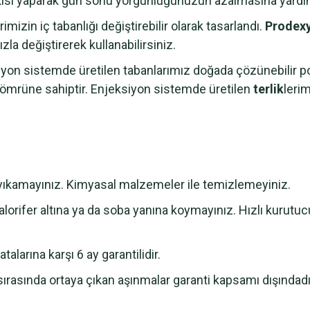
kisi yaparak gün sonu yorgunluğunuzun azalmasına yardım
erimizin iç tabanlığı değiştirebilir olarak tasarlandı.
Prodex
zla değiştirerek kullanabilirsiniz.
n sistemde üretilen tabanlarımız doğada çözünebilir pol
m ömrüne sahiptir. Enjeksiyon sistemde üretilen
terlik
leri
e yıkamayınız. Kimyasal malzemeler ile temizlemeyiniz.
lorifer altına ya da soba yanına koymayınız. Hızlı kurutu
alarına karşı 6 ay garantilidir.
sırasında ortaya çıkan aşınmalar garanti kapsamı dışındadı