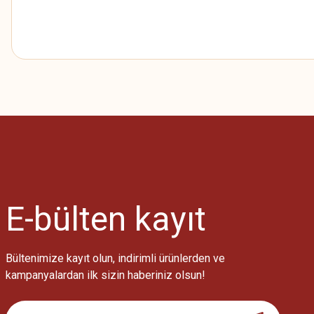
Bu ürünün fiyat bilgisi, resim, ürün açıklamalarında ve diğer konularda
Görüş ve önerileriniz için teşekkür ederiz.
Ürün resmi kalitesiz, bozuk veya görüntülenemiyor.
Ürün açıklamasında eksik bilgiler bulunuyor.
Ürün bilgilerinde hatalar bulunuyor.
Ürün fiyatı diğer sitelerden daha pahalı.
E-bülten
kayıt
Bu ürüne benzer farklı alternatifler olmalı.
Bültenimize kayıt olun, indirimli ürünlerden ve
kampanyalardan ilk sizin haberiniz olsun!