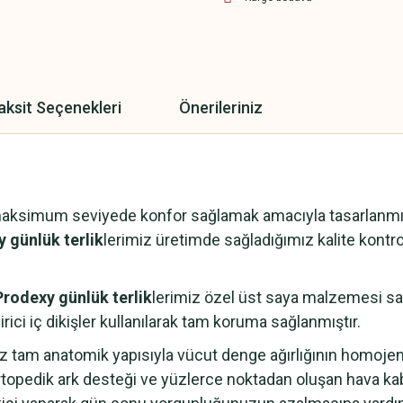
aksit Seçenekleri
Önerileriniz
maksimum seviyede konfor sağlamak amacıyla tasarlanmışt
 günlük terlik
lerimiz üretimde sağladığımız kalite kontrol
Prodexy günlük terlik
lerimiz özel üst saya malzemesi saye
rici iç dikişler kullanılarak tam koruma sağlanmıştır.
z tam anatomik yapısıyla vücut denge ağırlığının homoje
topedik ark desteği ve yüzlerce noktadan oluşan hava ka