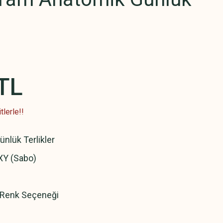
TL
lerle!!
ünlük Terlikler
Y (Sabo)
ı Renk Seçeneği