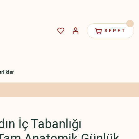
SEPET
rlikler
ın İç Tabanlığı
r Tam Anatomik Günlük