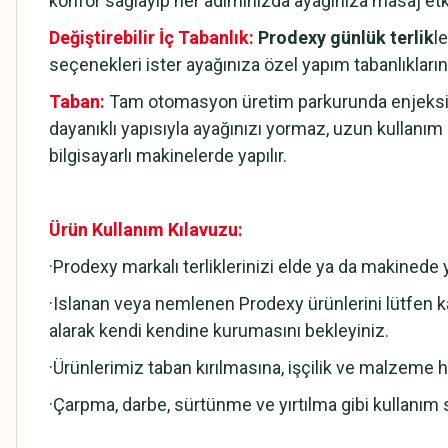
konfor sağlayıp her adımınızda ayağınıza masaj et
Değiştirebilir İç Tabanlık:
Prodexy günlük terlik
l
seçenekleri ister ayağınıza özel yapım tabanlıklarını
Taban:
Tam otomasyon üretim parkurunda enjeksiyo
dayanıklı yapısıyla ayağınızı yormaz, uzun kullanı
bilgisayarlı makinelerde yapılır.
Ürün Kullanım Kılavuzu:
·Prodexy markalı terliklerinizi elde ya da makined
·Islanan veya nemlenen Prodexy ürünlerini lütfen ka
alarak kendi kendine kurumasını bekleyiniz.
·Ürünlerimiz taban kırılmasına, işçilik ve malzeme hat
·Çarpma, darbe, sürtünme ve yırtılma gibi kullanım 