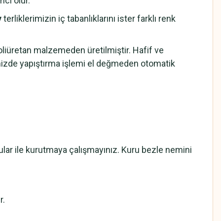
cı olur.
y
terliklerimizin iç tabanlıklarını ister farklı renk
iüretan malzemeden üretilmiştir. Hafif ve
mizde yapıştırma işlemi el değmeden otomatik
cular ile kurutmaya çalışmayınız. Kuru bezle nemini
r.