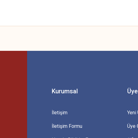
 yetersiz gördüğünüz noktaları öneri formunu kullanarak tarafımıza iletebilirsini
Bu ürüne ilk yorumu siz yapın!
Yorum Yaz
Kurumsal
Üye
İletişim
Yeni 
İletişim Formu
Üye G