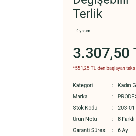
Terlik
0 yorum
3.307,50 
*551,25 TL den başlayan taksit
Kategori
Kadın G
Marka
PRODEX
Stok Kodu
203-01
Ürün Notu
8 Farkl
Garanti Süresi
6 Ay