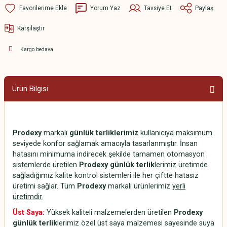
Yorum Yaz
Tavsiye Et
Paylaş
Karşılaştır
Kargo bedava
Ürün Bilgisi
Prodexy
markalı
günlük terliklerimiz
kullanıcıya maksimum
seviyede konfor sağlamak amacıyla tasarlanmıştır. İnsan
hatasını minimuma indirecek şekilde tamamen otomasyon
sistemlerde üretilen
Prodexy günlük terlik
lerimiz üretimde
sağladığımız kalite kontrol sistemleri ile her çiftte hatasız
üretimi sağlar. Tüm
Prodexy
markalı ürünlerimiz
yerli
üretimdir.
Üst Saya:
Yüksek kaliteli malzemelerden üretilen
Prodexy
günlük terlik
lerimiz özel üst saya malzemesi sayesinde suya