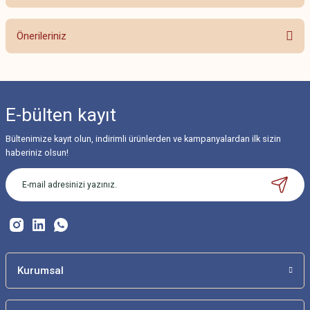
Bu ürüne ilk yorumu siz yapın!
Önerileriniz
Yorum Yaz
Bu ürünün fiyat bilgisi, resim, ürün açıklamalarında ve diğer konularda
yetersiz gördüğünüz noktaları öneri formunu kullanarak tarafımıza
iletebilirsiniz.
E-bülten
kayıt
Görüş ve önerileriniz için teşekkür ederiz.
Bültenimize kayıt olun, indirimli ürünlerden ve kampanyalardan ilk sizin
Ürün resmi kalitesiz, bozuk veya görüntülenemiyor.
haberiniz olsun!
Ürün açıklamasında eksik bilgiler bulunuyor.
Ürün bilgilerinde hatalar bulunuyor.
Ürün fiyatı diğer sitelerden daha pahalı.
Bu ürüne benzer farklı alternatifler olmalı.
Kurumsal