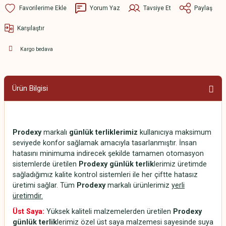
Yorum Yaz
Tavsiye Et
Paylaş
Karşılaştır
Kargo bedava
Ürün Bilgisi
Prodexy
markalı
günlük terliklerimiz
kullanıcıya maksimum
seviyede konfor sağlamak amacıyla tasarlanmıştır. İnsan
hatasını minimuma indirecek şekilde tamamen otomasyon
sistemlerde üretilen
Prodexy günlük terlik
lerimiz üretimde
sağladığımız kalite kontrol sistemleri ile her çiftte hatasız
üretimi sağlar. Tüm
Prodexy
markalı ürünlerimiz
yerli
üretimdir.
Üst Saya:
Yüksek kaliteli malzemelerden üretilen
Prodexy
günlük terlik
lerimiz özel üst saya malzemesi sayesinde suya