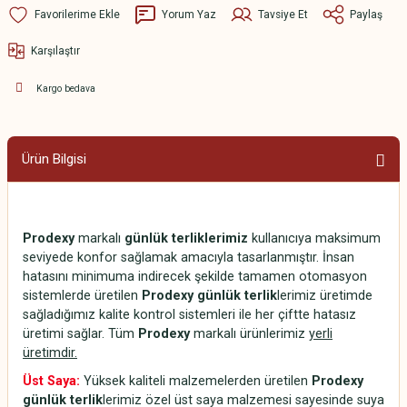
Yorum Yaz
Tavsiye Et
Paylaş
Karşılaştır
Kargo bedava
Ürün Bilgisi
Prodexy
markalı
günlük terliklerimiz
kullanıcıya maksimum
seviyede konfor sağlamak amacıyla tasarlanmıştır. İnsan
hatasını minimuma indirecek şekilde tamamen otomasyon
sistemlerde üretilen
Prodexy günlük terlik
lerimiz üretimde
sağladığımız kalite kontrol sistemleri ile her çiftte hatasız
üretimi sağlar. Tüm
Prodexy
markalı ürünlerimiz
yerli
üretimdir.
Üst Saya:
Yüksek kaliteli malzemelerden üretilen
Prodexy
günlük terlik
lerimiz özel üst saya malzemesi sayesinde suya