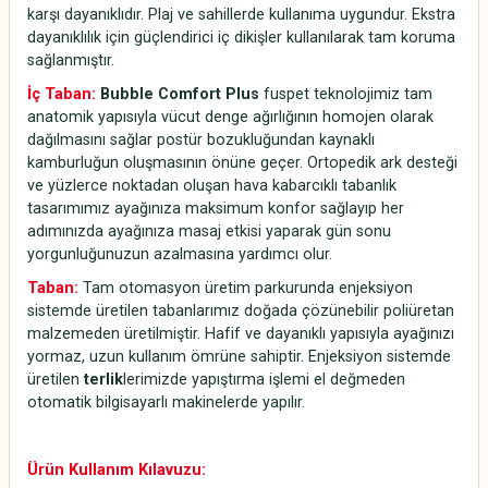
karşı dayanıklıdır. Plaj ve sahillerde kullanıma uygundur. Ekstra
dayanıklılık için güçlendirici iç dikişler kullanılarak tam koruma
sağlanmıştır.
İç Taban:
Bubble Comfort Plus
fuspet teknolojimiz tam
anatomik yapısıyla vücut denge ağırlığının homojen olarak
dağılmasını sağlar postür bozukluğundan kaynaklı
kamburluğun oluşmasının önüne geçer. Ortopedik ark desteği
ve yüzlerce noktadan oluşan hava kabarcıklı tabanlık
tasarımımız ayağınıza maksimum konfor sağlayıp her
adımınızda ayağınıza masaj etkisi yaparak gün sonu
yorgunluğunuzun azalmasına yardımcı olur.
Taban:
Tam otomasyon üretim parkurunda enjeksiyon
sistemde üretilen tabanlarımız doğada çözünebilir poliüretan
malzemeden üretilmiştir. Hafif ve dayanıklı yapısıyla ayağınızı
yormaz, uzun kullanım ömrüne sahiptir. Enjeksiyon sistemde
üretilen
terlik
lerimizde yapıştırma işlemi el değmeden
otomatik bilgisayarlı makinelerde yapılır.
Ürün Kullanım Kılavuzu: