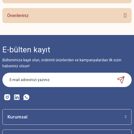
Bu ürüne ilk yorumu siz yapın!
Önerileriniz
Yorum Yaz
Bu ürünün fiyat bilgisi, resim, ürün açıklamalarında ve diğer konularda
yetersiz gördüğünüz noktaları öneri formunu kullanarak tarafımıza
iletebilirsiniz.
E-bülten
kayıt
Görüş ve önerileriniz için teşekkür ederiz.
Bültenimize kayıt olun, indirimli ürünlerden ve kampanyalardan ilk sizin
Ürün resmi kalitesiz, bozuk veya görüntülenemiyor.
haberiniz olsun!
Ürün açıklamasında eksik bilgiler bulunuyor.
Ürün bilgilerinde hatalar bulunuyor.
Ürün fiyatı diğer sitelerden daha pahalı.
Bu ürüne benzer farklı alternatifler olmalı.
Kurumsal