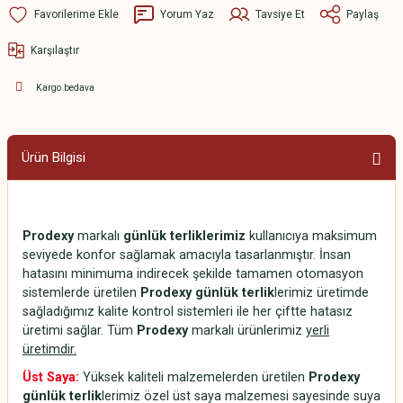
Yorum Yaz
Tavsiye Et
Paylaş
Karşılaştır
Kargo bedava
Ürün Bilgisi
Prodexy
markalı
günlük terliklerimiz
kullanıcıya maksimum
seviyede konfor sağlamak amacıyla tasarlanmıştır. İnsan
hatasını minimuma indirecek şekilde tamamen otomasyon
sistemlerde üretilen
Prodexy günlük terlik
lerimiz üretimde
sağladığımız kalite kontrol sistemleri ile her çiftte hatasız
üretimi sağlar. Tüm
Prodexy
markalı ürünlerimiz
yerli
üretimdir.
Üst Saya:
Yüksek kaliteli malzemelerden üretilen
Prodexy
günlük terlik
lerimiz özel üst saya malzemesi sayesinde suya