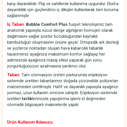
karşı dayanıklıdır. Plaj ve sahillerde kullanıma uygundur. Ekstra
dayanıklılık için güçlendirici iç dikişler kullanılarak tam koruma
sağlanmıştır.
İç Taban:
Bubble Comfort Plus
fuspet teknolojimiz tam
anatomik yapısıyla vücut denge ağırlığının homojen olarak
dağılmasını sağlar postür bozukluğundan kaynaklı
kamburluğun oluşmasının önüne geçer. Ortopedik ark desteği
ve yüzlerce noktadan oluşan hava kabarcıklı tabanlık
tasarımımız ayağınıza maksimum konfor sağlayıp her
adımınızda ayağınıza masaj etkisi yaparak gün sonu
yorgunluğunuzun azalmasına yardımcı olur.
Taban:
Tam otomasyon üretim parkurunda enjeksiyon
sistemde üretilen tabanlarımız doğada çözünebilir poliüretan
malzemeden üretilmiştir. Hafif ve dayanıklı yapısıyla ayağınızı
yormaz, uzun kullanım ömrüne sahiptir. Enjeksiyon sistemde
üretilen
terlik
lerimizde yapıştırma işlemi el değmeden
otomatik bilgisayarlı makinelerde yapılır.
Ürün Kullanım Kılavuzu: