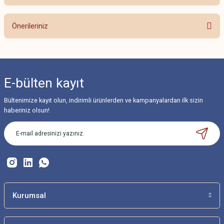
Bu ürüne ilk yorumu siz yapın!
Önerileriniz
Yorum Yaz
Bu ürünün fiyat bilgisi, resim, ürün açıklamalarında ve diğer konularda
yetersiz gördüğünüz noktaları öneri formunu kullanarak tarafımıza
iletebilirsiniz.
E-bülten
kayıt
Görüş ve önerileriniz için teşekkür ederiz.
Bültenimize kayıt olun, indirimli ürünlerden ve kampanyalardan ilk sizin
Ürün resmi kalitesiz, bozuk veya görüntülenemiyor.
haberiniz olsun!
Ürün açıklamasında eksik bilgiler bulunuyor.
Ürün bilgilerinde hatalar bulunuyor.
Ürün fiyatı diğer sitelerden daha pahalı.
Bu ürüne benzer farklı alternatifler olmalı.
Kurumsal