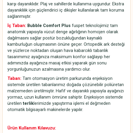
karşı dayanıklıdır. Plaj ve sahillerde kullanıma uygundur. Ekstra
dayanıklılık için güçlendirici iç dikişler kullanılarak tam koruma
sağlanmıştır.
İç Taban:
Bubble Comfort Plus
fuspet teknolojimiz tam
anatomik yapısıyla vücut denge ağırlığının homojen olarak
dağılmasını sağlar postür bozukluğundan kaynaklı
kamburluğun oluşmasının önüne geçer. Ortopedik ark desteği
ve yüzlerce noktadan oluşan hava kabarcıklı tabanlık
tasarımımız ayağınıza maksimum konfor sağlayıp her
adımınızda ayağınıza masaj etkisi yaparak gün sonu
yorgunluğunuzun azalmasına yardımcı olur.
Taban:
Tam otomasyon üretim parkurunda enjeksiyon
sistemde üretilen tabanlarımız doğada çözünebilir poliüretan
malzemeden üretilmiştir. Hafif ve dayanıklı yapısıyla ayağınızı
yormaz, uzun kullanım ömrüne sahiptir. Enjeksiyon sistemde
üretilen
terlik
lerimizde yapıştırma işlemi el değmeden
otomatik bilgisayarlı makinelerde yapılır.
Ürün Kullanım Kılavuzu: