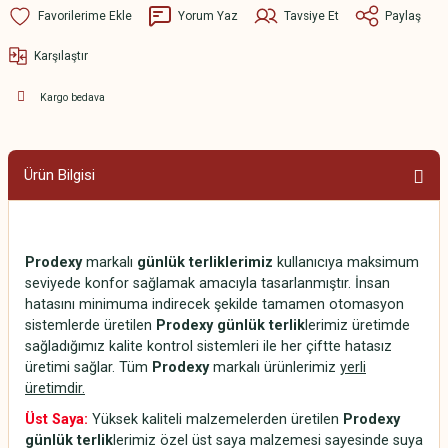
Yorum Yaz
Tavsiye Et
Paylaş
Karşılaştır
Kargo bedava
Ürün Bilgisi
Prodexy
markalı
günlük terliklerimiz
kullanıcıya maksimum
seviyede konfor sağlamak amacıyla tasarlanmıştır. İnsan
hatasını minimuma indirecek şekilde tamamen otomasyon
sistemlerde üretilen
Prodexy günlük terlik
lerimiz üretimde
sağladığımız kalite kontrol sistemleri ile her çiftte hatasız
üretimi sağlar. Tüm
Prodexy
markalı ürünlerimiz
yerli
üretimdir.
Üst Saya:
Yüksek kaliteli malzemelerden üretilen
Prodexy
günlük terlik
lerimiz özel üst saya malzemesi sayesinde suya