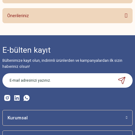
Bu ürüne ilk yorumu siz yapın!
Önerileriniz
Yorum Yaz
Bu ürünün fiyat bilgisi, resim, ürün açıklamalarında ve diğer konularda
yetersiz gördüğünüz noktaları öneri formunu kullanarak tarafımıza
iletebilirsiniz.
E-bülten
kayıt
Görüş ve önerileriniz için teşekkür ederiz.
Bültenimize kayıt olun, indirimli ürünlerden ve kampanyalardan ilk sizin
Ürün resmi kalitesiz, bozuk veya görüntülenemiyor.
haberiniz olsun!
Ürün açıklamasında eksik bilgiler bulunuyor.
Ürün bilgilerinde hatalar bulunuyor.
Ürün fiyatı diğer sitelerden daha pahalı.
Bu ürüne benzer farklı alternatifler olmalı.
Kurumsal