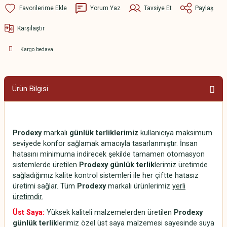
Yorum Yaz
Tavsiye Et
Paylaş
Karşılaştır
Kargo bedava
Ürün Bilgisi
Prodexy
markalı
günlük terliklerimiz
kullanıcıya maksimum
seviyede konfor sağlamak amacıyla tasarlanmıştır. İnsan
hatasını minimuma indirecek şekilde tamamen otomasyon
sistemlerde üretilen
Prodexy günlük terlik
lerimiz üretimde
sağladığımız kalite kontrol sistemleri ile her çiftte hatasız
üretimi sağlar. Tüm
Prodexy
markalı ürünlerimiz
yerli
üretimdir.
Üst Saya:
Yüksek kaliteli malzemelerden üretilen
Prodexy
günlük terlik
lerimiz özel üst saya malzemesi sayesinde suya