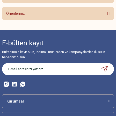
Bu ürüne ilk yorumu siz yapın!
Önerileriniz
Yorum Yaz
Bu ürünün fiyat bilgisi, resim, ürün açıklamalarında ve diğer konularda
yetersiz gördüğünüz noktaları öneri formunu kullanarak tarafımıza
iletebilirsiniz.
E-bülten
kayıt
Görüş ve önerileriniz için teşekkür ederiz.
Bültenimize kayıt olun, indirimli ürünlerden ve kampanyalardan ilk sizin
Ürün resmi kalitesiz, bozuk veya görüntülenemiyor.
haberiniz olsun!
Ürün açıklamasında eksik bilgiler bulunuyor.
Ürün bilgilerinde hatalar bulunuyor.
Ürün fiyatı diğer sitelerden daha pahalı.
Bu ürüne benzer farklı alternatifler olmalı.
Kurumsal