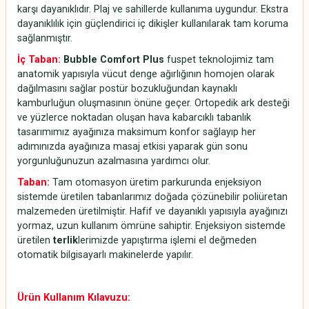
karşı dayanıklıdır. Plaj ve sahillerde kullanıma uygundur. Ekstra
dayanıklılık için güçlendirici iç dikişler kullanılarak tam koruma
sağlanmıştır.
İç Taban:
Bubble Comfort Plus
fuspet teknolojimiz tam
anatomik yapısıyla vücut denge ağırlığının homojen olarak
dağılmasını sağlar postür bozukluğundan kaynaklı
kamburluğun oluşmasının önüne geçer. Ortopedik ark desteği
ve yüzlerce noktadan oluşan hava kabarcıklı tabanlık
tasarımımız ayağınıza maksimum konfor sağlayıp her
adımınızda ayağınıza masaj etkisi yaparak gün sonu
yorgunluğunuzun azalmasına yardımcı olur.
Taban:
Tam otomasyon üretim parkurunda enjeksiyon
sistemde üretilen tabanlarımız doğada çözünebilir poliüretan
malzemeden üretilmiştir. Hafif ve dayanıklı yapısıyla ayağınızı
yormaz, uzun kullanım ömrüne sahiptir. Enjeksiyon sistemde
üretilen
terlik
lerimizde yapıştırma işlemi el değmeden
otomatik bilgisayarlı makinelerde yapılır.
Ürün Kullanım Kılavuzu: