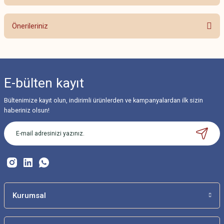
Bu ürüne ilk yorumu siz yapın!
Önerileriniz
Yorum Yaz
Bu ürünün fiyat bilgisi, resim, ürün açıklamalarında ve diğer konularda
yetersiz gördüğünüz noktaları öneri formunu kullanarak tarafımıza
iletebilirsiniz.
E-bülten
kayıt
Görüş ve önerileriniz için teşekkür ederiz.
Bültenimize kayıt olun, indirimli ürünlerden ve kampanyalardan ilk sizin
Ürün resmi kalitesiz, bozuk veya görüntülenemiyor.
haberiniz olsun!
Ürün açıklamasında eksik bilgiler bulunuyor.
Ürün bilgilerinde hatalar bulunuyor.
Ürün fiyatı diğer sitelerden daha pahalı.
Bu ürüne benzer farklı alternatifler olmalı.
Kurumsal