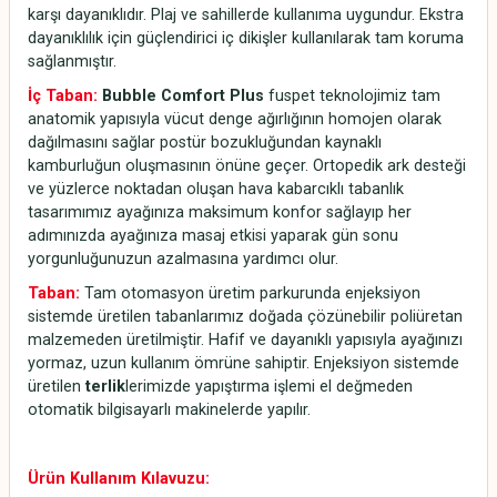
karşı dayanıklıdır. Plaj ve sahillerde kullanıma uygundur. Ekstra
dayanıklılık için güçlendirici iç dikişler kullanılarak tam koruma
sağlanmıştır.
İç Taban:
Bubble Comfort Plus
fuspet teknolojimiz tam
anatomik yapısıyla vücut denge ağırlığının homojen olarak
dağılmasını sağlar postür bozukluğundan kaynaklı
kamburluğun oluşmasının önüne geçer. Ortopedik ark desteği
ve yüzlerce noktadan oluşan hava kabarcıklı tabanlık
tasarımımız ayağınıza maksimum konfor sağlayıp her
adımınızda ayağınıza masaj etkisi yaparak gün sonu
yorgunluğunuzun azalmasına yardımcı olur.
Taban:
Tam otomasyon üretim parkurunda enjeksiyon
sistemde üretilen tabanlarımız doğada çözünebilir poliüretan
malzemeden üretilmiştir. Hafif ve dayanıklı yapısıyla ayağınızı
yormaz, uzun kullanım ömrüne sahiptir. Enjeksiyon sistemde
üretilen
terlik
lerimizde yapıştırma işlemi el değmeden
otomatik bilgisayarlı makinelerde yapılır.
Ürün Kullanım Kılavuzu: