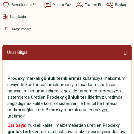
Yorum Yaz
Tavsiye Et
Paylaş
Karşılaştır
Kargo bedava
Ürün Bilgisi
Prodexy
markalı
günlük terliklerimiz
kullanıcıya maksimum
seviyede konfor sağlamak amacıyla tasarlanmıştır. İnsan
hatasını minimuma indirecek şekilde tamamen otomasyon
sistemlerde üretilen
Prodexy günlük terlik
lerimiz üretimde
sağladığımız kalite kontrol sistemleri ile her çiftte hatasız
üretimi sağlar. Tüm
Prodexy
markalı ürünlerimiz
yerli
üretimdir.
Üst Saya:
Yüksek kaliteli malzemelerden üretilen
Prodexy
günlük terlik
lerimiz özel üst saya malzemesi sayesinde suya