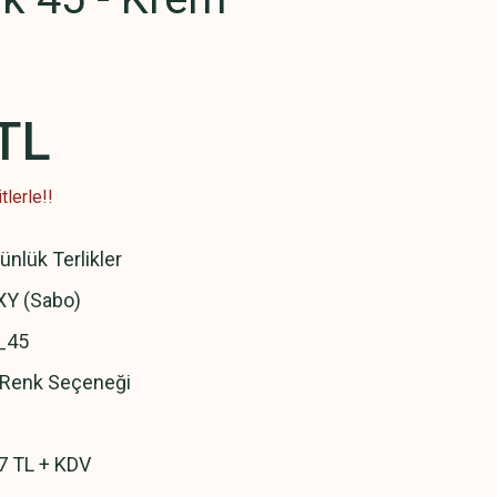
TL
lerle!!
ünlük Terlikler
Y (Sabo)
_45
ı Renk Seçeneği
7 TL + KDV