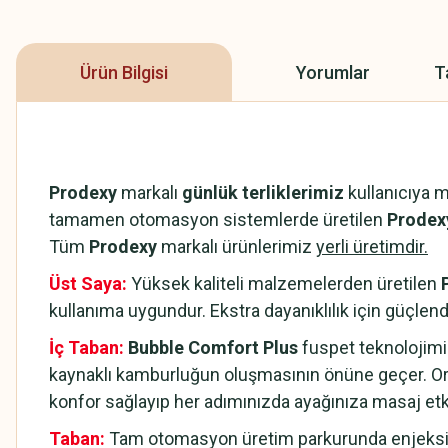
Ürün Bilgisi
Yorumlar
T
Prodexy
markalı
günlük terliklerimiz
kullanıcıya 
tamamen otomasyon sistemlerde üretilen
Prodexy
Tüm
Prodexy
markalı ürünlerimiz
yerli üretimdir.
Üst Saya:
Yüksek kaliteli malzemelerden üretilen
kullanıma uygundur. Ekstra dayanıklılık için güçlendi
İç Taban:
Bubble Comfort Plus
fuspet teknolojimi
kaynaklı kamburluğun oluşmasının önüne geçer. Or
konfor sağlayıp her adımınızda ayağınıza masaj et
Taban:
Tam otomasyon üretim parkurunda enjeksiyo