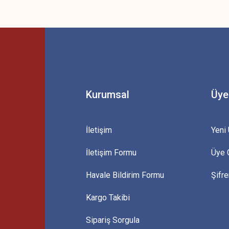
 yetersiz gördüğünüz noktaları öneri formunu kullanarak tarafımıza iletebilirsini
Bu ürüne ilk yorumu siz yapın!
Yorum Yaz
Kurumsal
Üye
İletişim
Yeni 
İletişim Formu
Üye G
Gönder
Havale Bildirim Formu
Şifr
Kargo Takibi
Sipariş Sorgula