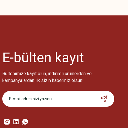
Bu ürünün fiyat bilgisi, resim, ürün açıklamalarında ve diğer konularda
Görüş ve önerileriniz için teşekkür ederiz.
Ürün resmi kalitesiz, bozuk veya görüntülenemiyor.
Ürün açıklamasında eksik bilgiler bulunuyor.
Ürün bilgilerinde hatalar bulunuyor.
Ürün fiyatı diğer sitelerden daha pahalı.
E-bülten
kayıt
Bu ürüne benzer farklı alternatifler olmalı.
Bültenimize kayıt olun, indirimli ürünlerden ve
kampanyalardan ilk sizin haberiniz olsun!