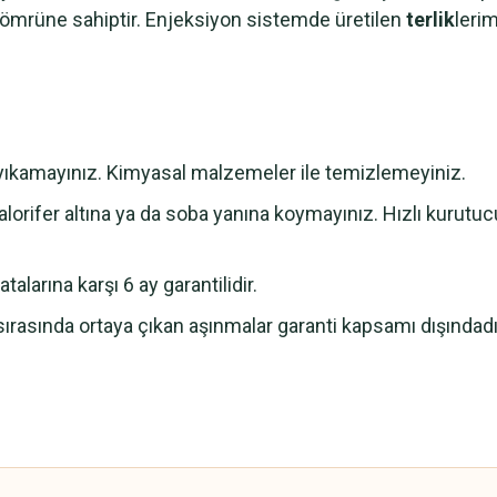
m ömrüne sahiptir. Enjeksiyon sistemde üretilen
terlik
leri
e yıkamayınız. Kimyasal malzemeler ile temizlemeyiniz.
lorifer altına ya da soba yanına koymayınız. Hızlı kurutu
alarına karşı 6 ay garantilidir.
sırasında ortaya çıkan aşınmalar garanti kapsamı dışındadı