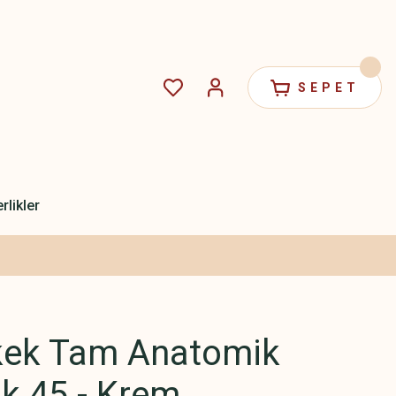
SEPET
rlikler
kek Tam Anatomik
ik 45 - Krem