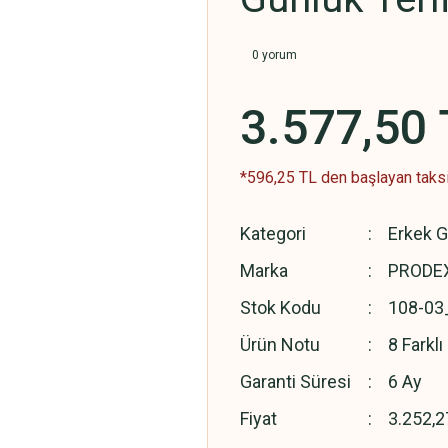
0 yorum
3.577,50 
*596,25 TL den başlayan taksit
Kategori
Erkek G
Marka
PRODEX
Stok Kodu
108-03
Ürün Notu
8 Farkl
Garanti Süresi
6 Ay
Fiyat
3.252,2