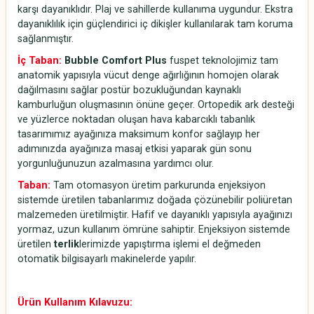
karşı dayanıklıdır. Plaj ve sahillerde kullanıma uygundur. Ekstra
dayanıklılık için güçlendirici iç dikişler kullanılarak tam koruma
sağlanmıştır.
İç Taban:
Bubble Comfort Plus
fuspet teknolojimiz tam
anatomik yapısıyla vücut denge ağırlığının homojen olarak
dağılmasını sağlar postür bozukluğundan kaynaklı
kamburluğun oluşmasının önüne geçer. Ortopedik ark desteği
ve yüzlerce noktadan oluşan hava kabarcıklı tabanlık
tasarımımız ayağınıza maksimum konfor sağlayıp her
adımınızda ayağınıza masaj etkisi yaparak gün sonu
yorgunluğunuzun azalmasına yardımcı olur.
Taban:
Tam otomasyon üretim parkurunda enjeksiyon
sistemde üretilen tabanlarımız doğada çözünebilir poliüretan
malzemeden üretilmiştir. Hafif ve dayanıklı yapısıyla ayağınızı
yormaz, uzun kullanım ömrüne sahiptir. Enjeksiyon sistemde
üretilen
terlik
lerimizde yapıştırma işlemi el değmeden
otomatik bilgisayarlı makinelerde yapılır.
Ürün Kullanım Kılavuzu: