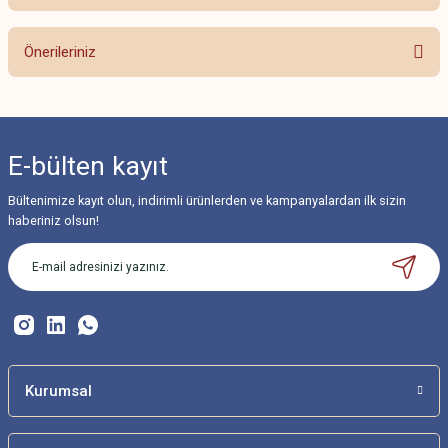
Bu ürüne ilk yorumu siz yapın!
Önerileriniz
Yorum Yaz
Bu ürünün fiyat bilgisi, resim, ürün açıklamalarında ve diğer konularda
yetersiz gördüğünüz noktaları öneri formunu kullanarak tarafımıza
iletebilirsiniz.
E-bülten
kayıt
Görüş ve önerileriniz için teşekkür ederiz.
Bültenimize kayıt olun, indirimli ürünlerden ve kampanyalardan ilk sizin
Ürün resmi kalitesiz, bozuk veya görüntülenemiyor.
haberiniz olsun!
Ürün açıklamasında eksik bilgiler bulunuyor.
Ürün bilgilerinde hatalar bulunuyor.
Ürün fiyatı diğer sitelerden daha pahalı.
Bu ürüne benzer farklı alternatifler olmalı.
Kurumsal