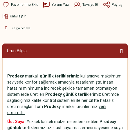
Yorum Yaz
Tavsiye Et
Paylaş
Karşılaştır
Kargo bedava
Ürün Bilgisi
Prodexy
markalı
günlük terliklerimiz
kullanıcıya maksimum
seviyede konfor sağlamak amacıyla tasarlanmıştır. İnsan
hatasını minimuma indirecek şekilde tamamen otomasyon
sistemlerde üretilen
Prodexy günlük terlik
lerimiz üretimde
sağladığımız kalite kontrol sistemleri ile her çiftte hatasız
üretimi sağlar. Tüm
Prodexy
markalı ürünlerimiz
yerli
üretimdir.
Üst Saya:
Yüksek kaliteli malzemelerden üretilen
Prodexy
günlük terlik
lerimiz özel üst saya malzemesi sayesinde suya