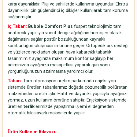
karşı dayanıklıdır. Plaj ve sahillerde kullanıma uygundur. Ekstra
dayanıklılık için güçlendirici iç dikişler kullanılarak tam koruma
sağlanmıştır.
İç Taban:
Bubble Comfort Plus
fuspet teknolojimiz tam
anatomik yapısıyla vücut denge ağırlığının homojen olarak
dağılmasını sağlar postür bozukluğundan kaynaklı
kamburluğun oluşmasının önüne geçer. Ortopedik ark desteği
ve yüzlerce noktadan oluşan hava kabarcıklı tabanlık
tasarımımız ayağınıza maksimum konfor sağlayıp her
adımınızda ayağınıza masaj etkisi yaparak gün sonu
yorgunluğunuzun azalmasına yardımcı olur.
Taban:
Tam otomasyon üretim parkurunda enjeksiyon
sistemde üretilen tabanlarımız doğada çözünebilir poliüretan
malzemeden üretilmiştir. Hafif ve dayanıklı yapısıyla ayağınızı
yormaz, uzun kullanım ömrüne sahiptir. Enjeksiyon sistemde
üretilen
terlik
lerimizde yapıştırma işlemi el değmeden
otomatik bilgisayarlı makinelerde yapılır.
Ürün Kullanım Kılavuzu: