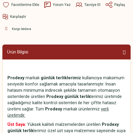
Yorum Yaz
Tavsiye Et
Paylaş
Karşılaştır
Kargo bedava
Ürün Bilgisi
Prodexy
markalı
günlük terliklerimiz
kullanıcıya maksimum
seviyede konfor sağlamak amacıyla tasarlanmıştır. İnsan
hatasını minimuma indirecek şekilde tamamen otomasyon
sistemlerde üretilen
Prodexy günlük terlik
lerimiz üretimde
sağladığımız kalite kontrol sistemleri ile her çiftte hatasız
üretimi sağlar. Tüm
Prodexy
markalı ürünlerimiz
yerli
üretimdir.
Üst Saya:
Yüksek kaliteli malzemelerden üretilen
Prodexy
günlük terlik
lerimiz özel üst saya malzemesi sayesinde suya