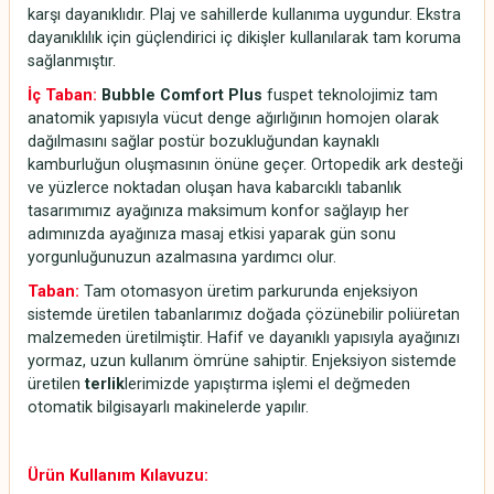
karşı dayanıklıdır. Plaj ve sahillerde kullanıma uygundur. Ekstra
dayanıklılık için güçlendirici iç dikişler kullanılarak tam koruma
sağlanmıştır.
İç Taban:
Bubble Comfort Plus
fuspet teknolojimiz tam
anatomik yapısıyla vücut denge ağırlığının homojen olarak
dağılmasını sağlar postür bozukluğundan kaynaklı
kamburluğun oluşmasının önüne geçer. Ortopedik ark desteği
ve yüzlerce noktadan oluşan hava kabarcıklı tabanlık
tasarımımız ayağınıza maksimum konfor sağlayıp her
adımınızda ayağınıza masaj etkisi yaparak gün sonu
yorgunluğunuzun azalmasına yardımcı olur.
Taban:
Tam otomasyon üretim parkurunda enjeksiyon
sistemde üretilen tabanlarımız doğada çözünebilir poliüretan
malzemeden üretilmiştir. Hafif ve dayanıklı yapısıyla ayağınızı
yormaz, uzun kullanım ömrüne sahiptir. Enjeksiyon sistemde
üretilen
terlik
lerimizde yapıştırma işlemi el değmeden
otomatik bilgisayarlı makinelerde yapılır.
Ürün Kullanım Kılavuzu: