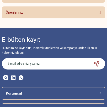
Bu ürüne ilk yorumu siz yapın!
Önerileriniz
Yorum Yaz
Bu ürünün fiyat bilgisi, resim, ürün açıklamalarında ve diğer konularda
yetersiz gördüğünüz noktaları öneri formunu kullanarak tarafımıza
iletebilirsiniz.
E-bülten
kayıt
Görüş ve önerileriniz için teşekkür ederiz.
Bültenimize kayıt olun, indirimli ürünlerden ve kampanyalardan ilk sizin
Ürün resmi kalitesiz, bozuk veya görüntülenemiyor.
haberiniz olsun!
Ürün açıklamasında eksik bilgiler bulunuyor.
Ürün bilgilerinde hatalar bulunuyor.
Ürün fiyatı diğer sitelerden daha pahalı.
Bu ürüne benzer farklı alternatifler olmalı.
Kurumsal