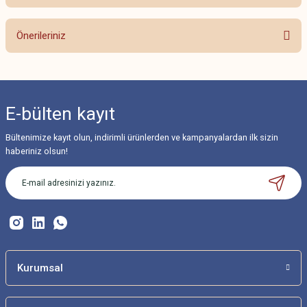
Bu ürüne ilk yorumu siz yapın!
Önerileriniz
Yorum Yaz
Bu ürünün fiyat bilgisi, resim, ürün açıklamalarında ve diğer konularda
yetersiz gördüğünüz noktaları öneri formunu kullanarak tarafımıza
iletebilirsiniz.
E-bülten
kayıt
Görüş ve önerileriniz için teşekkür ederiz.
Bültenimize kayıt olun, indirimli ürünlerden ve kampanyalardan ilk sizin
Ürün resmi kalitesiz, bozuk veya görüntülenemiyor.
haberiniz olsun!
Ürün açıklamasında eksik bilgiler bulunuyor.
Ürün bilgilerinde hatalar bulunuyor.
Ürün fiyatı diğer sitelerden daha pahalı.
Bu ürüne benzer farklı alternatifler olmalı.
Kurumsal