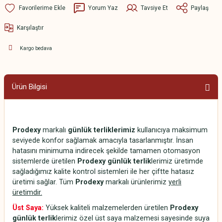
Yorum Yaz
Tavsiye Et
Paylaş
Karşılaştır
Kargo bedava
Ürün Bilgisi
Prodexy
markalı
günlük terliklerimiz
kullanıcıya maksimum
seviyede konfor sağlamak amacıyla tasarlanmıştır. İnsan
hatasını minimuma indirecek şekilde tamamen otomasyon
sistemlerde üretilen
Prodexy günlük terlik
lerimiz üretimde
sağladığımız kalite kontrol sistemleri ile her çiftte hatasız
üretimi sağlar. Tüm
Prodexy
markalı ürünlerimiz
yerli
üretimdir.
Üst Saya:
Yüksek kaliteli malzemelerden üretilen
Prodexy
günlük terlik
lerimiz özel üst saya malzemesi sayesinde suya