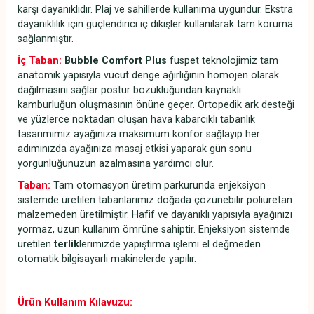
karşı dayanıklıdır. Plaj ve sahillerde kullanıma uygundur. Ekstra
dayanıklılık için güçlendirici iç dikişler kullanılarak tam koruma
sağlanmıştır.
İç Taban:
Bubble Comfort Plus
fuspet teknolojimiz tam
anatomik yapısıyla vücut denge ağırlığının homojen olarak
dağılmasını sağlar postür bozukluğundan kaynaklı
kamburluğun oluşmasının önüne geçer. Ortopedik ark desteği
ve yüzlerce noktadan oluşan hava kabarcıklı tabanlık
tasarımımız ayağınıza maksimum konfor sağlayıp her
adımınızda ayağınıza masaj etkisi yaparak gün sonu
yorgunluğunuzun azalmasına yardımcı olur.
Taban:
Tam otomasyon üretim parkurunda enjeksiyon
sistemde üretilen tabanlarımız doğada çözünebilir poliüretan
malzemeden üretilmiştir. Hafif ve dayanıklı yapısıyla ayağınızı
yormaz, uzun kullanım ömrüne sahiptir. Enjeksiyon sistemde
üretilen
terlik
lerimizde yapıştırma işlemi el değmeden
otomatik bilgisayarlı makinelerde yapılır.
Ürün Kullanım Kılavuzu: