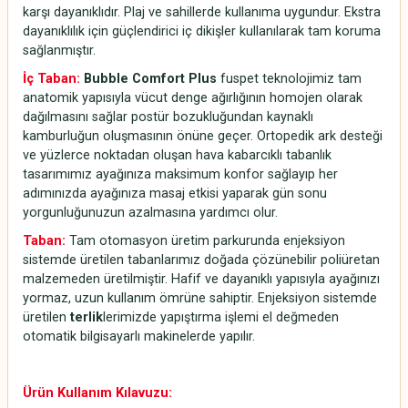
karşı dayanıklıdır. Plaj ve sahillerde kullanıma uygundur. Ekstra
dayanıklılık için güçlendirici iç dikişler kullanılarak tam koruma
sağlanmıştır.
İç Taban:
Bubble Comfort Plus
fuspet teknolojimiz tam
anatomik yapısıyla vücut denge ağırlığının homojen olarak
dağılmasını sağlar postür bozukluğundan kaynaklı
kamburluğun oluşmasının önüne geçer. Ortopedik ark desteği
ve yüzlerce noktadan oluşan hava kabarcıklı tabanlık
tasarımımız ayağınıza maksimum konfor sağlayıp her
adımınızda ayağınıza masaj etkisi yaparak gün sonu
yorgunluğunuzun azalmasına yardımcı olur.
Taban:
Tam otomasyon üretim parkurunda enjeksiyon
sistemde üretilen tabanlarımız doğada çözünebilir poliüretan
malzemeden üretilmiştir. Hafif ve dayanıklı yapısıyla ayağınızı
yormaz, uzun kullanım ömrüne sahiptir. Enjeksiyon sistemde
üretilen
terlik
lerimizde yapıştırma işlemi el değmeden
otomatik bilgisayarlı makinelerde yapılır.
Ürün Kullanım Kılavuzu: