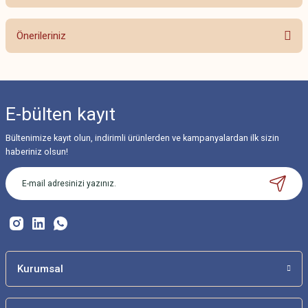
Bu ürüne ilk yorumu siz yapın!
Önerileriniz
Yorum Yaz
Bu ürünün fiyat bilgisi, resim, ürün açıklamalarında ve diğer konularda
yetersiz gördüğünüz noktaları öneri formunu kullanarak tarafımıza
iletebilirsiniz.
E-bülten
kayıt
Görüş ve önerileriniz için teşekkür ederiz.
Bültenimize kayıt olun, indirimli ürünlerden ve kampanyalardan ilk sizin
Ürün resmi kalitesiz, bozuk veya görüntülenemiyor.
haberiniz olsun!
Ürün açıklamasında eksik bilgiler bulunuyor.
Ürün bilgilerinde hatalar bulunuyor.
Ürün fiyatı diğer sitelerden daha pahalı.
Bu ürüne benzer farklı alternatifler olmalı.
Kurumsal