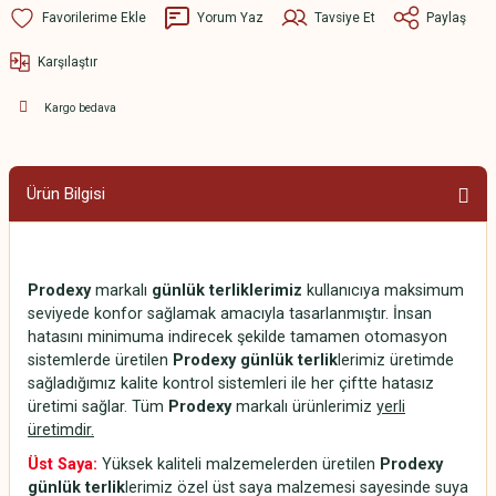
Yorum Yaz
Tavsiye Et
Paylaş
Karşılaştır
Kargo bedava
Ürün Bilgisi
Prodexy
markalı
günlük terliklerimiz
kullanıcıya maksimum
seviyede konfor sağlamak amacıyla tasarlanmıştır. İnsan
hatasını minimuma indirecek şekilde tamamen otomasyon
sistemlerde üretilen
Prodexy günlük terlik
lerimiz üretimde
sağladığımız kalite kontrol sistemleri ile her çiftte hatasız
üretimi sağlar. Tüm
Prodexy
markalı ürünlerimiz
yerli
üretimdir.
Üst Saya:
Yüksek kaliteli malzemelerden üretilen
Prodexy
günlük terlik
lerimiz özel üst saya malzemesi sayesinde suya