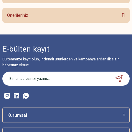
Bu ürüne ilk yorumu siz yapın!
Önerileriniz
Yorum Yaz
Bu ürünün fiyat bilgisi, resim, ürün açıklamalarında ve diğer konularda
yetersiz gördüğünüz noktaları öneri formunu kullanarak tarafımıza
iletebilirsiniz.
E-bülten
kayıt
Görüş ve önerileriniz için teşekkür ederiz.
Bültenimize kayıt olun, indirimli ürünlerden ve kampanyalardan ilk sizin
Ürün resmi kalitesiz, bozuk veya görüntülenemiyor.
haberiniz olsun!
Ürün açıklamasında eksik bilgiler bulunuyor.
Ürün bilgilerinde hatalar bulunuyor.
Ürün fiyatı diğer sitelerden daha pahalı.
Bu ürüne benzer farklı alternatifler olmalı.
Kurumsal