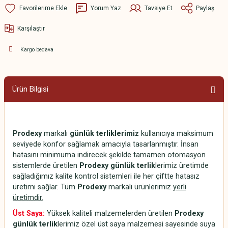
Yorum Yaz
Tavsiye Et
Paylaş
Karşılaştır
Kargo bedava
Ürün Bilgisi
Prodexy
markalı
günlük terliklerimiz
kullanıcıya maksimum
seviyede konfor sağlamak amacıyla tasarlanmıştır. İnsan
hatasını minimuma indirecek şekilde tamamen otomasyon
sistemlerde üretilen
Prodexy günlük terlik
lerimiz üretimde
sağladığımız kalite kontrol sistemleri ile her çiftte hatasız
üretimi sağlar. Tüm
Prodexy
markalı ürünlerimiz
yerli
üretimdir.
Üst Saya:
Yüksek kaliteli malzemelerden üretilen
Prodexy
günlük terlik
lerimiz özel üst saya malzemesi sayesinde suya