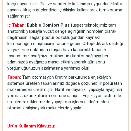
karşı dayanıklıdır. Plaj ve sahillerde kullanıma uygundur. Ekstra
dayanıklılık için güçlendirici iç dikişler kullanılarak tam koruma
sağlanmıştır.
İç Taban:
Bubble Comfort Plus
fuspet teknolojimiz tam
anatomik yapısıyla vücut denge ağırlığının homojen olarak
dağılmasını sağlar postür bozukluğundan kaynaklı
kamburluğun oluşmasının önüne geçer. Ortopedik ark desteği
ve yüzlerce noktadan oluşan hava kabarcıklı tabanlık
tasarımımız ayağınıza maksimum konfor sağlayıp her
adımınızda ayağınıza masaj etkisi yaparak gün sonu
yorgunluğunuzun azalmasına yardımcı olur.
Taban:
Tam otomasyon üretim parkurunda enjeksiyon
sistemde üretilen tabanlarımız doğada çözünebilir poliüretan
malzemeden üretilmiştir. Hafif ve dayanıklı yapısıyla ayağınızı
yormaz, uzun kullanım ömrüne sahiptir. Enjeksiyon sistemde
üretilen
terlik
lerimizde yapıştırma işlemi el değmeden
otomatik bilgisayarlı makinelerde yapılır.
Ürün Kullanım Kılavuzu: