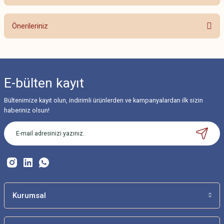
Bu ürüne ilk yorumu siz yapın!
Önerileriniz
Yorum Yaz
Bu ürünün fiyat bilgisi, resim, ürün açıklamalarında ve diğer konularda
yetersiz gördüğünüz noktaları öneri formunu kullanarak tarafımıza
iletebilirsiniz.
E-bülten
kayıt
Görüş ve önerileriniz için teşekkür ederiz.
Bültenimize kayıt olun, indirimli ürünlerden ve kampanyalardan ilk sizin
Ürün resmi kalitesiz, bozuk veya görüntülenemiyor.
haberiniz olsun!
Ürün açıklamasında eksik bilgiler bulunuyor.
Ürün bilgilerinde hatalar bulunuyor.
Ürün fiyatı diğer sitelerden daha pahalı.
Bu ürüne benzer farklı alternatifler olmalı.
Kurumsal