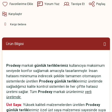
Yorum Yaz
Tavsiye Et
Paylaş
Karşılaştır
Kargo bedava
Ürün Bilgisi
Prodexy
markalı
günlük terliklerimiz
kullanıcıya maksimum
seviyede konfor sağlamak amacıyla tasarlanmıştır. İnsan
hatasını minimuma indirecek şekilde tamamen otomasyon
sistemlerde üretilen
Prodexy günlük terlik
lerimiz üretimde
sağladığımız kalite kontrol sistemleri ile her çiftte hatasız
üretimi sağlar. Tüm
Prodexy
markalı ürünlerimiz
yerli
üretimdir.
Üst Saya:
Yüksek kaliteli malzemelerden üretilen
Prodexy
günlük terlik
lerimiz özel üst saya malzemesi sayesinde suya