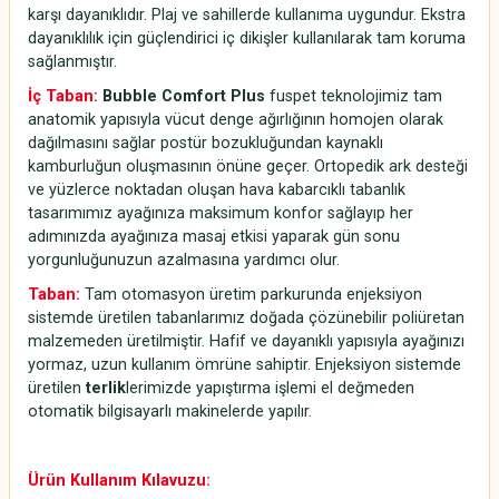
karşı dayanıklıdır. Plaj ve sahillerde kullanıma uygundur. Ekstra
dayanıklılık için güçlendirici iç dikişler kullanılarak tam koruma
sağlanmıştır.
İç Taban:
Bubble Comfort Plus
fuspet teknolojimiz tam
anatomik yapısıyla vücut denge ağırlığının homojen olarak
dağılmasını sağlar postür bozukluğundan kaynaklı
kamburluğun oluşmasının önüne geçer. Ortopedik ark desteği
ve yüzlerce noktadan oluşan hava kabarcıklı tabanlık
tasarımımız ayağınıza maksimum konfor sağlayıp her
adımınızda ayağınıza masaj etkisi yaparak gün sonu
yorgunluğunuzun azalmasına yardımcı olur.
Taban:
Tam otomasyon üretim parkurunda enjeksiyon
sistemde üretilen tabanlarımız doğada çözünebilir poliüretan
malzemeden üretilmiştir. Hafif ve dayanıklı yapısıyla ayağınızı
yormaz, uzun kullanım ömrüne sahiptir. Enjeksiyon sistemde
üretilen
terlik
lerimizde yapıştırma işlemi el değmeden
otomatik bilgisayarlı makinelerde yapılır.
Ürün Kullanım Kılavuzu: