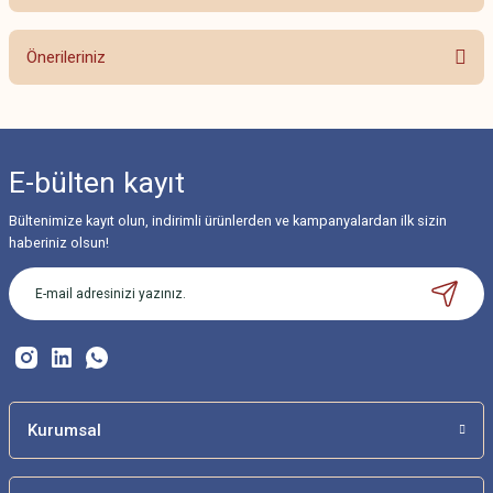
Bu ürüne ilk yorumu siz yapın!
Önerileriniz
Yorum Yaz
Bu ürünün fiyat bilgisi, resim, ürün açıklamalarında ve diğer konularda
yetersiz gördüğünüz noktaları öneri formunu kullanarak tarafımıza
iletebilirsiniz.
E-bülten
kayıt
Görüş ve önerileriniz için teşekkür ederiz.
Bültenimize kayıt olun, indirimli ürünlerden ve kampanyalardan ilk sizin
Ürün resmi kalitesiz, bozuk veya görüntülenemiyor.
haberiniz olsun!
Ürün açıklamasında eksik bilgiler bulunuyor.
Ürün bilgilerinde hatalar bulunuyor.
Ürün fiyatı diğer sitelerden daha pahalı.
Bu ürüne benzer farklı alternatifler olmalı.
Kurumsal