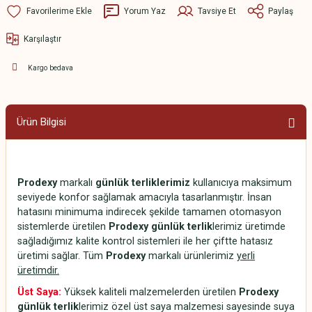
Yorum Yaz
Tavsiye Et
Paylaş
Karşılaştır
Kargo bedava
Ürün Bilgisi
Prodexy
markalı
günlük terliklerimiz
kullanıcıya maksimum
seviyede konfor sağlamak amacıyla tasarlanmıştır. İnsan
hatasını minimuma indirecek şekilde tamamen otomasyon
sistemlerde üretilen
Prodexy günlük terlik
lerimiz üretimde
sağladığımız kalite kontrol sistemleri ile her çiftte hatasız
üretimi sağlar. Tüm
Prodexy
markalı ürünlerimiz
yerli
üretimdir.
Üst Saya:
Yüksek kaliteli malzemelerden üretilen
Prodexy
günlük terlik
lerimiz özel üst saya malzemesi sayesinde suya