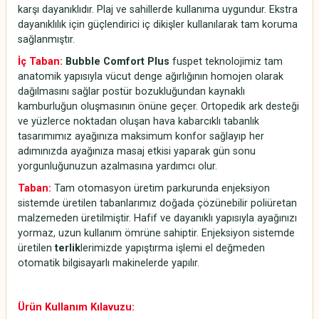
karşı dayanıklıdır. Plaj ve sahillerde kullanıma uygundur. Ekstra
dayanıklılık için güçlendirici iç dikişler kullanılarak tam koruma
sağlanmıştır.
İç Taban:
Bubble Comfort Plus
fuspet teknolojimiz tam
anatomik yapısıyla vücut denge ağırlığının homojen olarak
dağılmasını sağlar postür bozukluğundan kaynaklı
kamburluğun oluşmasının önüne geçer. Ortopedik ark desteği
ve yüzlerce noktadan oluşan hava kabarcıklı tabanlık
tasarımımız ayağınıza maksimum konfor sağlayıp her
adımınızda ayağınıza masaj etkisi yaparak gün sonu
yorgunluğunuzun azalmasına yardımcı olur.
Taban:
Tam otomasyon üretim parkurunda enjeksiyon
sistemde üretilen tabanlarımız doğada çözünebilir poliüretan
malzemeden üretilmiştir. Hafif ve dayanıklı yapısıyla ayağınızı
yormaz, uzun kullanım ömrüne sahiptir. Enjeksiyon sistemde
üretilen
terlik
lerimizde yapıştırma işlemi el değmeden
otomatik bilgisayarlı makinelerde yapılır.
Ürün Kullanım Kılavuzu: