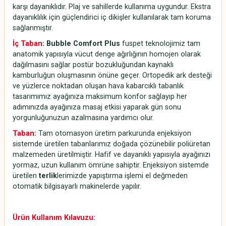
karşı dayanıklıdır. Plaj ve sahillerde kullanıma uygundur. Ekstra
dayanıklılık için güçlendirici iç dikişler kullanılarak tam koruma
sağlanmıştır.
İç Taban:
Bubble Comfort Plus
fuspet teknolojimiz tam
anatomik yapısıyla vücut denge ağırlığının homojen olarak
dağılmasını sağlar postür bozukluğundan kaynaklı
kamburluğun oluşmasının önüne geçer. Ortopedik ark desteği
ve yüzlerce noktadan oluşan hava kabarcıklı tabanlık
tasarımımız ayağınıza maksimum konfor sağlayıp her
adımınızda ayağınıza masaj etkisi yaparak gün sonu
yorgunluğunuzun azalmasına yardımcı olur.
Taban:
Tam otomasyon üretim parkurunda enjeksiyon
sistemde üretilen tabanlarımız doğada çözünebilir poliüretan
malzemeden üretilmiştir. Hafif ve dayanıklı yapısıyla ayağınızı
yormaz, uzun kullanım ömrüne sahiptir. Enjeksiyon sistemde
üretilen
terlik
lerimizde yapıştırma işlemi el değmeden
otomatik bilgisayarlı makinelerde yapılır.
Ürün Kullanım Kılavuzu: