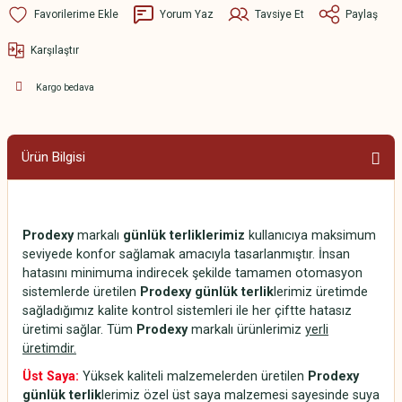
Yorum Yaz
Tavsiye Et
Paylaş
Karşılaştır
Kargo bedava
Ürün Bilgisi
Prodexy
markalı
günlük terliklerimiz
kullanıcıya maksimum
seviyede konfor sağlamak amacıyla tasarlanmıştır. İnsan
hatasını minimuma indirecek şekilde tamamen otomasyon
sistemlerde üretilen
Prodexy günlük terlik
lerimiz üretimde
sağladığımız kalite kontrol sistemleri ile her çiftte hatasız
üretimi sağlar. Tüm
Prodexy
markalı ürünlerimiz
yerli
üretimdir.
Üst Saya:
Yüksek kaliteli malzemelerden üretilen
Prodexy
günlük terlik
lerimiz özel üst saya malzemesi sayesinde suya