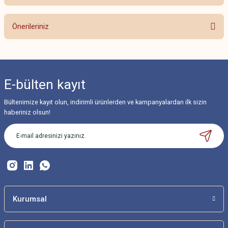
Bu ürüne ilk yorumu siz yapın!
Önerileriniz
Yorum Yaz
Bu ürünün fiyat bilgisi, resim, ürün açıklamalarında ve diğer konularda
yetersiz gördüğünüz noktaları öneri formunu kullanarak tarafımıza
iletebilirsiniz.
E-bülten
kayıt
Görüş ve önerileriniz için teşekkür ederiz.
Bültenimize kayıt olun, indirimli ürünlerden ve kampanyalardan ilk sizin
Ürün resmi kalitesiz, bozuk veya görüntülenemiyor.
haberiniz olsun!
Ürün açıklamasında eksik bilgiler bulunuyor.
Ürün bilgilerinde hatalar bulunuyor.
Ürün fiyatı diğer sitelerden daha pahalı.
Bu ürüne benzer farklı alternatifler olmalı.
Kurumsal