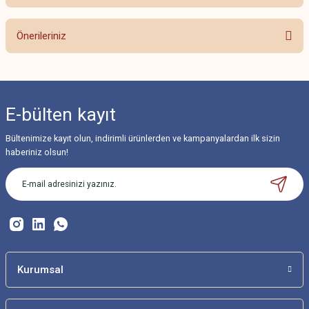
Bu ürüne ilk yorumu siz yapın!
Önerileriniz
Yorum Yaz
Bu ürünün fiyat bilgisi, resim, ürün açıklamalarında ve diğer konularda
yetersiz gördüğünüz noktaları öneri formunu kullanarak tarafımıza
iletebilirsiniz.
E-bülten
kayıt
Görüş ve önerileriniz için teşekkür ederiz.
Bültenimize kayıt olun, indirimli ürünlerden ve kampanyalardan ilk sizin
Ürün resmi kalitesiz, bozuk veya görüntülenemiyor.
haberiniz olsun!
Ürün açıklamasında eksik bilgiler bulunuyor.
Ürün bilgilerinde hatalar bulunuyor.
Ürün fiyatı diğer sitelerden daha pahalı.
Bu ürüne benzer farklı alternatifler olmalı.
Kurumsal