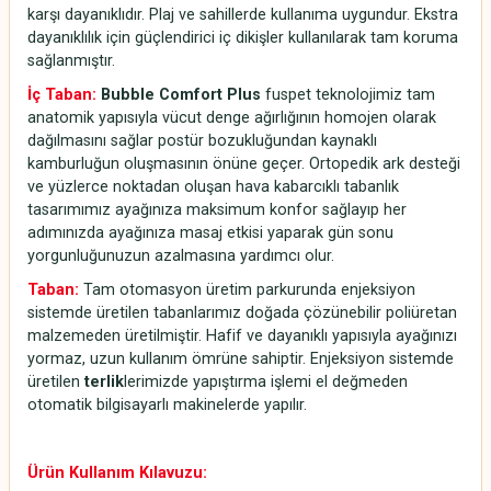
karşı dayanıklıdır. Plaj ve sahillerde kullanıma uygundur. Ekstra
dayanıklılık için güçlendirici iç dikişler kullanılarak tam koruma
sağlanmıştır.
İç Taban:
Bubble Comfort Plus
fuspet teknolojimiz tam
anatomik yapısıyla vücut denge ağırlığının homojen olarak
dağılmasını sağlar postür bozukluğundan kaynaklı
kamburluğun oluşmasının önüne geçer. Ortopedik ark desteği
ve yüzlerce noktadan oluşan hava kabarcıklı tabanlık
tasarımımız ayağınıza maksimum konfor sağlayıp her
adımınızda ayağınıza masaj etkisi yaparak gün sonu
yorgunluğunuzun azalmasına yardımcı olur.
Taban:
Tam otomasyon üretim parkurunda enjeksiyon
sistemde üretilen tabanlarımız doğada çözünebilir poliüretan
malzemeden üretilmiştir. Hafif ve dayanıklı yapısıyla ayağınızı
yormaz, uzun kullanım ömrüne sahiptir. Enjeksiyon sistemde
üretilen
terlik
lerimizde yapıştırma işlemi el değmeden
otomatik bilgisayarlı makinelerde yapılır.
Ürün Kullanım Kılavuzu: