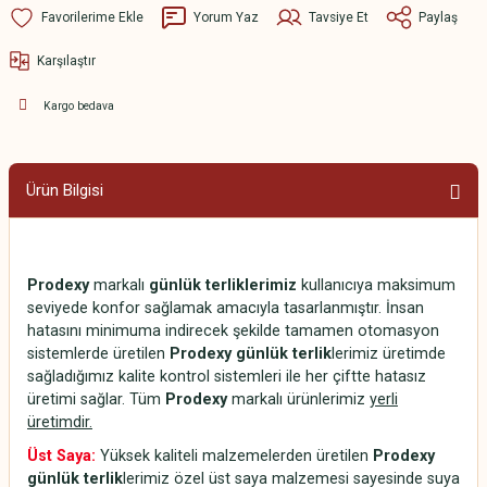
Yorum Yaz
Tavsiye Et
Paylaş
Karşılaştır
Kargo bedava
Ürün Bilgisi
Prodexy
markalı
günlük terliklerimiz
kullanıcıya maksimum
seviyede konfor sağlamak amacıyla tasarlanmıştır. İnsan
hatasını minimuma indirecek şekilde tamamen otomasyon
sistemlerde üretilen
Prodexy günlük terlik
lerimiz üretimde
sağladığımız kalite kontrol sistemleri ile her çiftte hatasız
üretimi sağlar. Tüm
Prodexy
markalı ürünlerimiz
yerli
üretimdir.
Üst Saya:
Yüksek kaliteli malzemelerden üretilen
Prodexy
günlük terlik
lerimiz özel üst saya malzemesi sayesinde suya