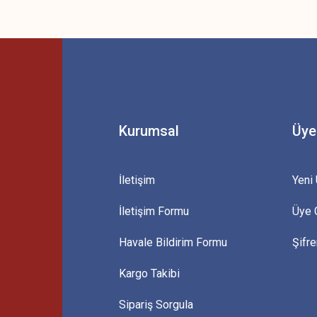
 yetersiz gördüğünüz noktaları öneri formunu kullanarak tarafımıza iletebilirsini
Bu ürüne ilk yorumu siz yapın!
Yorum Yaz
Kurumsal
Üye
İletişim
Yeni 
İletişim Formu
Üye G
Gönder
Havale Bildirim Formu
Şifr
Kargo Takibi
Sipariş Sorgula