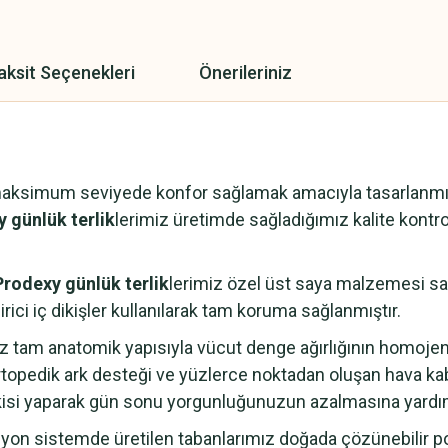
aksit Seçenekleri
Önerileriniz
maksimum seviyede konfor sağlamak amacıyla tasarlanmışt
 günlük terlik
lerimiz üretimde sağladığımız kalite kontrol
Prodexy günlük terlik
lerimiz özel üst saya malzemesi saye
rici iç dikişler kullanılarak tam koruma sağlanmıştır.
z tam anatomik yapısıyla vücut denge ağırlığının homoje
topedik ark desteği ve yüzlerce noktadan oluşan hava ka
kisi yaparak gün sonu yorgunluğunuzun azalmasına yardım
n sistemde üretilen tabanlarımız doğada çözünebilir pol