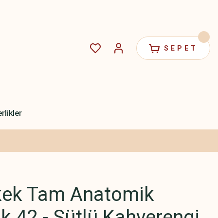
SEPET
rlikler
kek Tam Anatomik
ik 42 - Sütlü Kahverengi