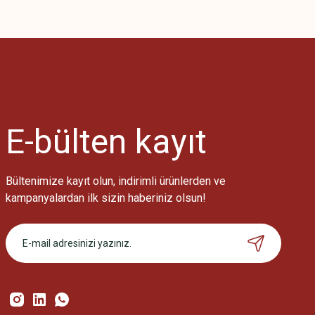
Bu ürünün fiyat bilgisi, resim, ürün açıklamalarında ve diğer konularda
Görüş ve önerileriniz için teşekkür ederiz.
Ürün resmi kalitesiz, bozuk veya görüntülenemiyor.
Ürün açıklamasında eksik bilgiler bulunuyor.
Ürün bilgilerinde hatalar bulunuyor.
Ürün fiyatı diğer sitelerden daha pahalı.
E-bülten
kayıt
Bu ürüne benzer farklı alternatifler olmalı.
Bültenimize kayıt olun, indirimli ürünlerden ve
kampanyalardan ilk sizin haberiniz olsun!