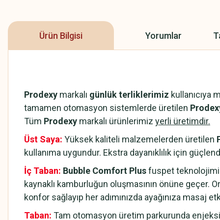
Ürün Bilgisi
Yorumlar
T
Prodexy
markalı
günlük terliklerimiz
kullanıcıya 
tamamen otomasyon sistemlerde üretilen
Prodexy
Tüm
Prodexy
markalı ürünlerimiz
yerli üretimdir.
Üst Saya:
Yüksek kaliteli malzemelerden üretilen
kullanıma uygundur. Ekstra dayanıklılık için güçlendi
İç Taban:
Bubble Comfort Plus
fuspet teknolojimi
kaynaklı kamburluğun oluşmasının önüne geçer. Or
konfor sağlayıp her adımınızda ayağınıza masaj et
Taban:
Tam otomasyon üretim parkurunda enjeksiyo