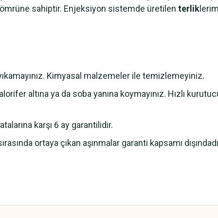
m ömrüne sahiptir. Enjeksiyon sistemde üretilen
terlik
leri
e yıkamayınız. Kimyasal malzemeler ile temizlemeyiniz.
lorifer altına ya da soba yanına koymayınız. Hızlı kurutu
alarına karşı 6 ay garantilidir.
sırasında ortaya çıkan aşınmalar garanti kapsamı dışındadı