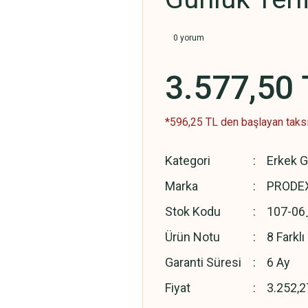
0 yorum
3.577,50 
*596,25 TL den başlayan taksit
Kategori
Erkek G
Marka
PRODEX
Stok Kodu
107-06
Ürün Notu
8 Farkl
Garanti Süresi
6 Ay
Fiyat
3.252,2