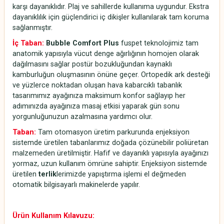
karşı dayanıklıdır. Plaj ve sahillerde kullanıma uygundur. Ekstra
dayanıklılık için güçlendirici iç dikişler kullanılarak tam koruma
sağlanmıştır.
İç Taban:
Bubble Comfort Plus
fuspet teknolojimiz tam
anatomik yapısıyla vücut denge ağırlığının homojen olarak
dağılmasını sağlar postür bozukluğundan kaynaklı
kamburluğun oluşmasının önüne geçer. Ortopedik ark desteği
ve yüzlerce noktadan oluşan hava kabarcıklı tabanlık
tasarımımız ayağınıza maksimum konfor sağlayıp her
adımınızda ayağınıza masaj etkisi yaparak gün sonu
yorgunluğunuzun azalmasına yardımcı olur.
Taban:
Tam otomasyon üretim parkurunda enjeksiyon
sistemde üretilen tabanlarımız doğada çözünebilir poliüretan
malzemeden üretilmiştir. Hafif ve dayanıklı yapısıyla ayağınızı
yormaz, uzun kullanım ömrüne sahiptir. Enjeksiyon sistemde
üretilen
terlik
lerimizde yapıştırma işlemi el değmeden
otomatik bilgisayarlı makinelerde yapılır.
Ürün Kullanım Kılavuzu: