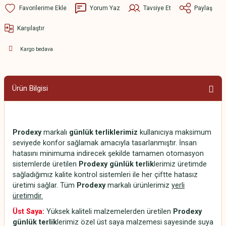
Yorum Yaz
Tavsiye Et
Paylaş
Karşılaştır
Kargo bedava
Ürün Bilgisi
Prodexy
markalı
günlük terliklerimiz
kullanıcıya maksimum
seviyede konfor sağlamak amacıyla tasarlanmıştır. İnsan
hatasını minimuma indirecek şekilde tamamen otomasyon
sistemlerde üretilen
Prodexy günlük terlik
lerimiz üretimde
sağladığımız kalite kontrol sistemleri ile her çiftte hatasız
üretimi sağlar. Tüm
Prodexy
markalı ürünlerimiz
yerli
üretimdir.
Üst Saya:
Yüksek kaliteli malzemelerden üretilen
Prodexy
günlük terlik
lerimiz özel üst saya malzemesi sayesinde suya