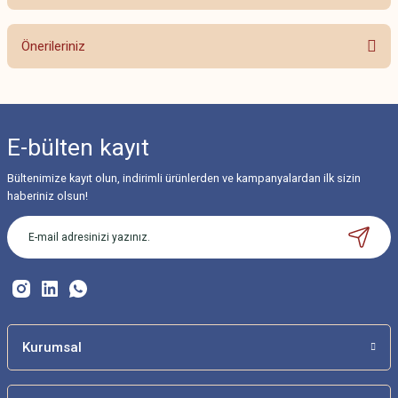
Bu ürüne ilk yorumu siz yapın!
Önerileriniz
Yorum Yaz
Bu ürünün fiyat bilgisi, resim, ürün açıklamalarında ve diğer konularda
yetersiz gördüğünüz noktaları öneri formunu kullanarak tarafımıza
iletebilirsiniz.
E-bülten
kayıt
Görüş ve önerileriniz için teşekkür ederiz.
Bültenimize kayıt olun, indirimli ürünlerden ve kampanyalardan ilk sizin
Ürün resmi kalitesiz, bozuk veya görüntülenemiyor.
haberiniz olsun!
Ürün açıklamasında eksik bilgiler bulunuyor.
Ürün bilgilerinde hatalar bulunuyor.
Ürün fiyatı diğer sitelerden daha pahalı.
Bu ürüne benzer farklı alternatifler olmalı.
Kurumsal