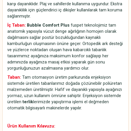
karşı dayanıklıdır. Plaj ve sahillerde kullanıma uygundur. Ekstra
dayanıklılık için güçlendirici iç dikişler kullanılarak tam koruma
sağlanmıştır.
İç Taban:
Bubble Comfort Plus
fuspet teknolojimiz tam
anatomik yapısıyla vücut denge ağırlığının homojen olarak
dağılmasını sağlar postür bozukluğundan kaynaklı
kamburluğun oluşmasının önüne geçer. Ortopedik ark desteği
ve yüzlerce noktadan oluşan hava kabarcıklı tabanlık
tasarımımız ayağınıza maksimum konfor sağlayıp her
adımınızda ayağınıza masaj etkisi yaparak gün sonu
yorgunluğunuzun azalmasına yardımcı olur.
Taban:
Tam otomasyon üretim parkurunda enjeksiyon
sistemde üretilen tabanlarımız doğada çözünebilir poliüretan
malzemeden üretilmiştir. Hafif ve dayanıklı yapısıyla ayağınızı
yormaz, uzun kullanım ömrüne sahiptir. Enjeksiyon sistemde
üretilen
terlik
lerimizde yapıştırma işlemi el değmeden
otomatik bilgisayarlı makinelerde yapılır.
Ürün Kullanım Kılavuzu: