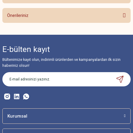
Bu ürüne ilk yorumu siz yapın!
Önerileriniz
Yorum Yaz
Bu ürünün fiyat bilgisi, resim, ürün açıklamalarında ve diğer konularda
yetersiz gördüğünüz noktaları öneri formunu kullanarak tarafımıza
iletebilirsiniz.
E-bülten
kayıt
Görüş ve önerileriniz için teşekkür ederiz.
Bültenimize kayıt olun, indirimli ürünlerden ve kampanyalardan ilk sizin
Ürün resmi kalitesiz, bozuk veya görüntülenemiyor.
haberiniz olsun!
Ürün açıklamasında eksik bilgiler bulunuyor.
Ürün bilgilerinde hatalar bulunuyor.
Ürün fiyatı diğer sitelerden daha pahalı.
Bu ürüne benzer farklı alternatifler olmalı.
Kurumsal