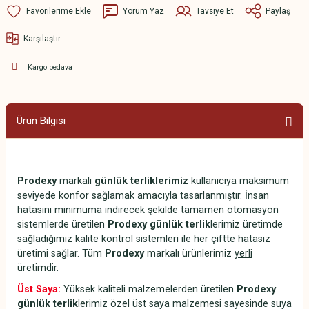
Yorum Yaz
Tavsiye Et
Paylaş
Karşılaştır
Kargo bedava
Ürün Bilgisi
Prodexy
markalı
günlük terliklerimiz
kullanıcıya maksimum
seviyede konfor sağlamak amacıyla tasarlanmıştır. İnsan
hatasını minimuma indirecek şekilde tamamen otomasyon
sistemlerde üretilen
Prodexy günlük terlik
lerimiz üretimde
sağladığımız kalite kontrol sistemleri ile her çiftte hatasız
üretimi sağlar. Tüm
Prodexy
markalı ürünlerimiz
yerli
üretimdir.
Üst Saya:
Yüksek kaliteli malzemelerden üretilen
Prodexy
günlük terlik
lerimiz özel üst saya malzemesi sayesinde suya