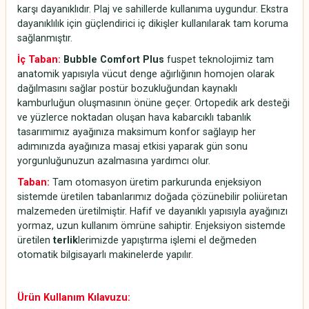
karşı dayanıklıdır. Plaj ve sahillerde kullanıma uygundur. Ekstra
dayanıklılık için güçlendirici iç dikişler kullanılarak tam koruma
sağlanmıştır.
İç Taban:
Bubble Comfort Plus
fuspet teknolojimiz tam
anatomik yapısıyla vücut denge ağırlığının homojen olarak
dağılmasını sağlar postür bozukluğundan kaynaklı
kamburluğun oluşmasının önüne geçer. Ortopedik ark desteği
ve yüzlerce noktadan oluşan hava kabarcıklı tabanlık
tasarımımız ayağınıza maksimum konfor sağlayıp her
adımınızda ayağınıza masaj etkisi yaparak gün sonu
yorgunluğunuzun azalmasına yardımcı olur.
Taban:
Tam otomasyon üretim parkurunda enjeksiyon
sistemde üretilen tabanlarımız doğada çözünebilir poliüretan
malzemeden üretilmiştir. Hafif ve dayanıklı yapısıyla ayağınızı
yormaz, uzun kullanım ömrüne sahiptir. Enjeksiyon sistemde
üretilen
terlik
lerimizde yapıştırma işlemi el değmeden
otomatik bilgisayarlı makinelerde yapılır.
Ürün Kullanım Kılavuzu: