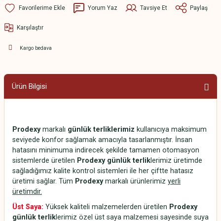
Yorum Yaz
Tavsiye Et
Paylaş
Karşılaştır
Kargo bedava
Ürün Bilgisi
Prodexy
markalı
günlük terliklerimiz
kullanıcıya maksimum
seviyede konfor sağlamak amacıyla tasarlanmıştır. İnsan
hatasını minimuma indirecek şekilde tamamen otomasyon
sistemlerde üretilen
Prodexy günlük terlik
lerimiz üretimde
sağladığımız kalite kontrol sistemleri ile her çiftte hatasız
üretimi sağlar. Tüm
Prodexy
markalı ürünlerimiz
yerli
üretimdir.
Üst Saya:
Yüksek kaliteli malzemelerden üretilen
Prodexy
günlük terlik
lerimiz özel üst saya malzemesi sayesinde suya