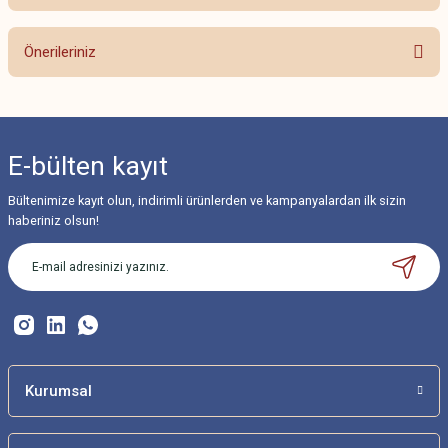
Bu ürüne ilk yorumu siz yapın!
Önerileriniz
Yorum Yaz
Bu ürünün fiyat bilgisi, resim, ürün açıklamalarında ve diğer konularda
yetersiz gördüğünüz noktaları öneri formunu kullanarak tarafımıza
iletebilirsiniz.
E-bülten
kayıt
Görüş ve önerileriniz için teşekkür ederiz.
Bültenimize kayıt olun, indirimli ürünlerden ve kampanyalardan ilk sizin
Ürün resmi kalitesiz, bozuk veya görüntülenemiyor.
haberiniz olsun!
Ürün açıklamasında eksik bilgiler bulunuyor.
Ürün bilgilerinde hatalar bulunuyor.
Ürün fiyatı diğer sitelerden daha pahalı.
Bu ürüne benzer farklı alternatifler olmalı.
Kurumsal