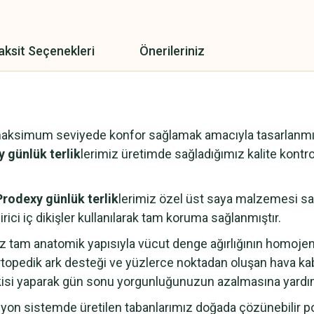
aksit Seçenekleri
Önerileriniz
maksimum seviyede konfor sağlamak amacıyla tasarlanmışt
 günlük terlik
lerimiz üretimde sağladığımız kalite kontrol
Prodexy günlük terlik
lerimiz özel üst saya malzemesi saye
rici iç dikişler kullanılarak tam koruma sağlanmıştır.
z tam anatomik yapısıyla vücut denge ağırlığının homoje
topedik ark desteği ve yüzlerce noktadan oluşan hava ka
kisi yaparak gün sonu yorgunluğunuzun azalmasına yardım
n sistemde üretilen tabanlarımız doğada çözünebilir pol