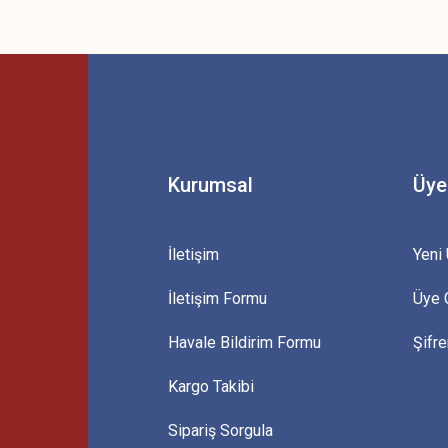
 yetersiz gördüğünüz noktaları öneri formunu kullanarak tarafımıza iletebilirsini
Bu ürüne ilk yorumu siz yapın!
Yorum Yaz
Kurumsal
Üye
İletişim
Yeni 
İletişim Formu
Üye G
Gönder
Havale Bildirim Formu
Şifr
Kargo Takibi
Sipariş Sorgula