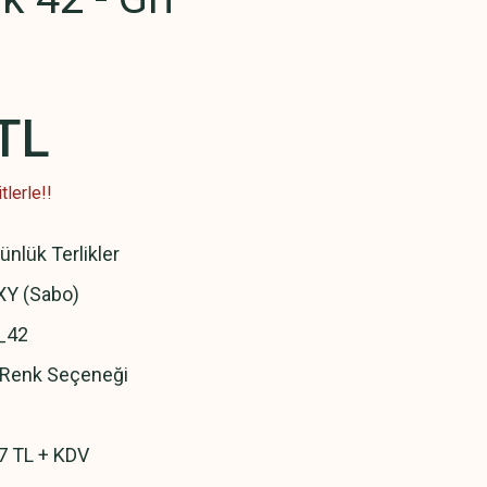
TL
lerle!!
ünlük Terlikler
Y (Sabo)
_42
ı Renk Seçeneği
7 TL + KDV