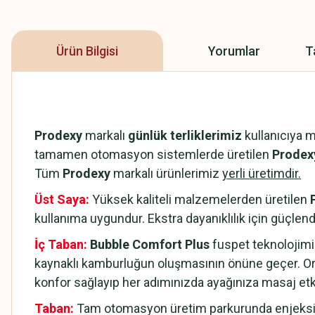
Ürün Bilgisi
Yorumlar
T
Prodexy
markalı
günlük terliklerimiz
kullanıcıya 
tamamen otomasyon sistemlerde üretilen
Prodexy
Tüm
Prodexy
markalı ürünlerimiz
yerli üretimdir.
Üst Saya:
Yüksek kaliteli malzemelerden üretilen
kullanıma uygundur. Ekstra dayanıklılık için güçlendi
İç Taban:
Bubble Comfort Plus
fuspet teknolojimi
kaynaklı kamburluğun oluşmasının önüne geçer. Or
konfor sağlayıp her adımınızda ayağınıza masaj et
Taban:
Tam otomasyon üretim parkurunda enjeksiyo