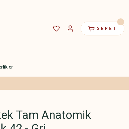
SEPET
rlikler
kek Tam Anatomik
k 42 - Gri