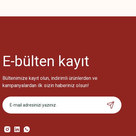
Bu ürünün fiyat bilgisi, resim, ürün açıklamalarında ve diğer konularda
Görüş ve önerileriniz için teşekkür ederiz.
Ürün resmi kalitesiz, bozuk veya görüntülenemiyor.
Ürün açıklamasında eksik bilgiler bulunuyor.
Ürün bilgilerinde hatalar bulunuyor.
Ürün fiyatı diğer sitelerden daha pahalı.
E-bülten
kayıt
Bu ürüne benzer farklı alternatifler olmalı.
Bültenimize kayıt olun, indirimli ürünlerden ve
kampanyalardan ilk sizin haberiniz olsun!