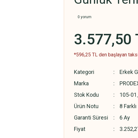
0 yorum
3.577,50 
*596,25 TL den başlayan taksit
Kategori
Erkek G
Marka
PRODEX
Stok Kodu
105-01
Ürün Notu
8 Farkl
Garanti Süresi
6 Ay
Fiyat
3.252,2