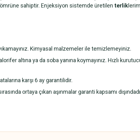
m ömrüne sahiptir. Enjeksiyon sistemde üretilen
terlik
leri
e yıkamayınız. Kimyasal malzemeler ile temizlemeyiniz.
lorifer altına ya da soba yanına koymayınız. Hızlı kurutu
alarına karşı 6 ay garantilidir.
sırasında ortaya çıkan aşınmalar garanti kapsamı dışındadı