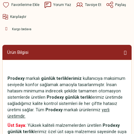
Yorum Yaz
Tavsiye Et
Paylaş
Karşılaştır
Kargo bedava
Ürün Bilgisi
Prodexy
markalı
günlük terliklerimiz
kullanıcıya maksimum
seviyede konfor sağlamak amacıyla tasarlanmıştır. İnsan
hatasını minimuma indirecek şekilde tamamen otomasyon
sistemlerde üretilen
Prodexy günlük terlik
lerimiz üretimde
sağladığımız kalite kontrol sistemleri ile her çiftte hatasız
üretimi sağlar. Tüm
Prodexy
markalı ürünlerimiz
yerli
üretimdir.
Üst Saya:
Yüksek kaliteli malzemelerden üretilen
Prodexy
günlük terlik
lerimiz özel üst saya malzemesi sayesinde suya