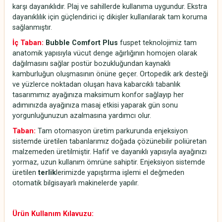
karşı dayanıklıdır. Plaj ve sahillerde kullanıma uygundur. Ekstra
dayanıklılık için güçlendirici iç dikişler kullanılarak tam koruma
sağlanmıştır.
İç Taban:
Bubble Comfort Plus
fuspet teknolojimiz tam
anatomik yapısıyla vücut denge ağırlığının homojen olarak
dağılmasını sağlar postür bozukluğundan kaynaklı
kamburluğun oluşmasının önüne geçer. Ortopedik ark desteği
ve yüzlerce noktadan oluşan hava kabarcıklı tabanlık
tasarımımız ayağınıza maksimum konfor sağlayıp her
adımınızda ayağınıza masaj etkisi yaparak gün sonu
yorgunluğunuzun azalmasına yardımcı olur.
Taban:
Tam otomasyon üretim parkurunda enjeksiyon
sistemde üretilen tabanlarımız doğada çözünebilir poliüretan
malzemeden üretilmiştir. Hafif ve dayanıklı yapısıyla ayağınızı
yormaz, uzun kullanım ömrüne sahiptir. Enjeksiyon sistemde
üretilen
terlik
lerimizde yapıştırma işlemi el değmeden
otomatik bilgisayarlı makinelerde yapılır.
Ürün Kullanım Kılavuzu: