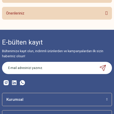
Bu ürüne ilk yorumu siz yapın!
Önerileriniz
Yorum Yaz
Bu ürünün fiyat bilgisi, resim, ürün açıklamalarında ve diğer konularda
yetersiz gördüğünüz noktaları öneri formunu kullanarak tarafımıza
iletebilirsiniz.
E-bülten
kayıt
Görüş ve önerileriniz için teşekkür ederiz.
Bültenimize kayıt olun, indirimli ürünlerden ve kampanyalardan ilk sizin
Ürün resmi kalitesiz, bozuk veya görüntülenemiyor.
haberiniz olsun!
Ürün açıklamasında eksik bilgiler bulunuyor.
Ürün bilgilerinde hatalar bulunuyor.
Ürün fiyatı diğer sitelerden daha pahalı.
Bu ürüne benzer farklı alternatifler olmalı.
Kurumsal