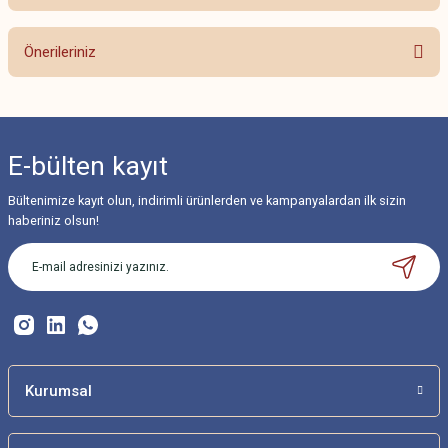
Bu ürüne ilk yorumu siz yapın!
Önerileriniz
Yorum Yaz
Bu ürünün fiyat bilgisi, resim, ürün açıklamalarında ve diğer konularda
yetersiz gördüğünüz noktaları öneri formunu kullanarak tarafımıza
iletebilirsiniz.
E-bülten
kayıt
Görüş ve önerileriniz için teşekkür ederiz.
Bültenimize kayıt olun, indirimli ürünlerden ve kampanyalardan ilk sizin
Ürün resmi kalitesiz, bozuk veya görüntülenemiyor.
haberiniz olsun!
Ürün açıklamasında eksik bilgiler bulunuyor.
Ürün bilgilerinde hatalar bulunuyor.
Ürün fiyatı diğer sitelerden daha pahalı.
Bu ürüne benzer farklı alternatifler olmalı.
Kurumsal