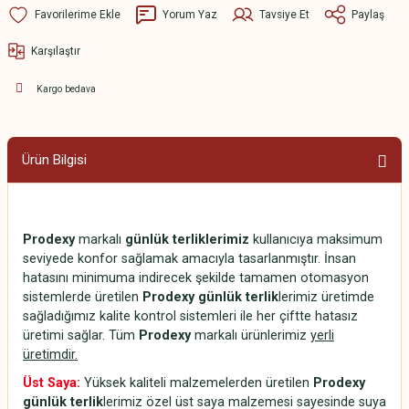
Yorum Yaz
Tavsiye Et
Paylaş
Karşılaştır
Kargo bedava
Ürün Bilgisi
Prodexy
markalı
günlük terliklerimiz
kullanıcıya maksimum
seviyede konfor sağlamak amacıyla tasarlanmıştır. İnsan
hatasını minimuma indirecek şekilde tamamen otomasyon
sistemlerde üretilen
Prodexy günlük terlik
lerimiz üretimde
sağladığımız kalite kontrol sistemleri ile her çiftte hatasız
üretimi sağlar. Tüm
Prodexy
markalı ürünlerimiz
yerli
üretimdir.
Üst Saya:
Yüksek kaliteli malzemelerden üretilen
Prodexy
günlük terlik
lerimiz özel üst saya malzemesi sayesinde suya