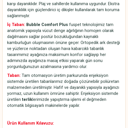
karşı dayanıklıdır. Plaj ve sahillerde kullanıma uygundur. Ekstra
dayanıklılık için güçlendirici iç dikişler kullanılarak tam koruma
sağlanmıştır.
İç Taban:
Bubble Comfort Plus
fuspet teknolojimiz tam
anatomik yapısıyla vücut denge ağırlığının homojen olarak
dağılmasını sağlar postür bozukluğundan kaynaklı
kamburluğun oluşmasının önüne geçer. Ortopedik ark desteği
ve yüzlerce noktadan oluşan hava kabarcıklı tabanlık
tasarımımız ayağınıza maksimum konfor sağlayıp her
adımınızda ayağınıza masaj etkisi yaparak gün sonu
yorgunluğunuzun azalmasına yardımcı olur.
Taban:
Tam otomasyon üretim parkurunda enjeksiyon
sistemde üretilen tabanlarımız doğada çözünebilir poliüretan
malzemeden üretilmiştir. Hafif ve dayanıklı yapısıyla ayağınızı
yormaz, uzun kullanım ömrüne sahiptir. Enjeksiyon sistemde
üretilen
terlik
lerimizde yapıştırma işlemi el değmeden
otomatik bilgisayarlı makinelerde yapılır.
Ürün Kullanım Kılavuzu: