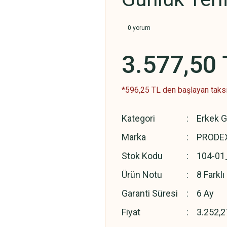
0 yorum
3.577,50 
*596,25 TL den başlayan taksit
Kategori
Erkek G
Marka
PRODEX
Stok Kodu
104-01
Ürün Notu
8 Farkl
Garanti Süresi
6 Ay
Fiyat
3.252,2