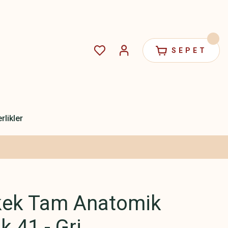
SEPET
rlikler
kek Tam Anatomik
k 41 - Gri