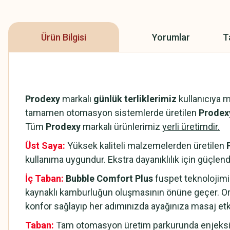
Ürün Bilgisi
Yorumlar
T
Prodexy
markalı
günlük terliklerimiz
kullanıcıya 
tamamen otomasyon sistemlerde üretilen
Prodexy
Tüm
Prodexy
markalı ürünlerimiz
yerli üretimdir.
Üst Saya:
Yüksek kaliteli malzemelerden üretilen
kullanıma uygundur. Ekstra dayanıklılık için güçlendi
İç Taban:
Bubble Comfort Plus
fuspet teknolojimi
kaynaklı kamburluğun oluşmasının önüne geçer. Or
konfor sağlayıp her adımınızda ayağınıza masaj et
Taban:
Tam otomasyon üretim parkurunda enjeksiyo