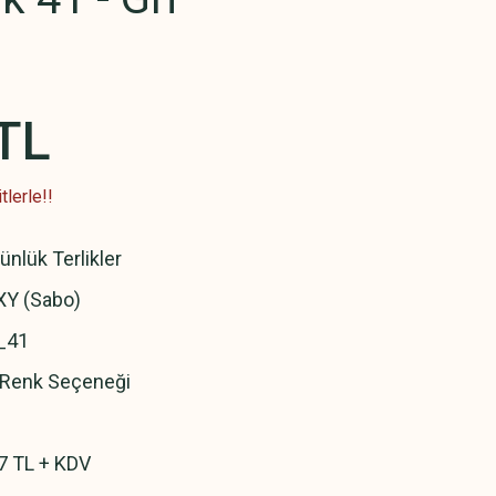
TL
lerle!!
ünlük Terlikler
Y (Sabo)
_41
ı Renk Seçeneği
7 TL + KDV