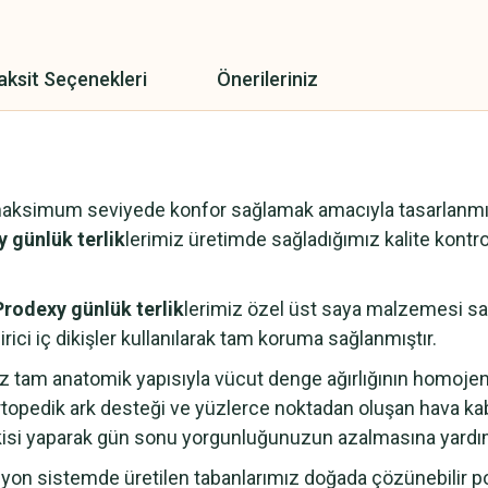
aksit Seçenekleri
Önerileriniz
maksimum seviyede konfor sağlamak amacıyla tasarlanmışt
 günlük terlik
lerimiz üretimde sağladığımız kalite kontrol
Prodexy günlük terlik
lerimiz özel üst saya malzemesi saye
rici iç dikişler kullanılarak tam koruma sağlanmıştır.
z tam anatomik yapısıyla vücut denge ağırlığının homoje
topedik ark desteği ve yüzlerce noktadan oluşan hava ka
kisi yaparak gün sonu yorgunluğunuzun azalmasına yardım
n sistemde üretilen tabanlarımız doğada çözünebilir pol