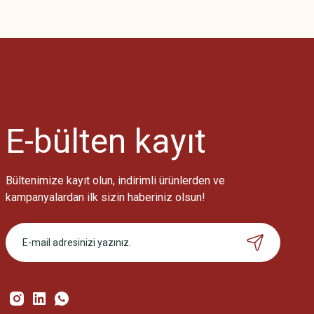
Bu ürünün fiyat bilgisi, resim, ürün açıklamalarında ve diğer konularda
Görüş ve önerileriniz için teşekkür ederiz.
Ürün resmi kalitesiz, bozuk veya görüntülenemiyor.
Ürün açıklamasında eksik bilgiler bulunuyor.
Ürün bilgilerinde hatalar bulunuyor.
Ürün fiyatı diğer sitelerden daha pahalı.
E-bülten
kayıt
Bu ürüne benzer farklı alternatifler olmalı.
Bültenimize kayıt olun, indirimli ürünlerden ve
kampanyalardan ilk sizin haberiniz olsun!