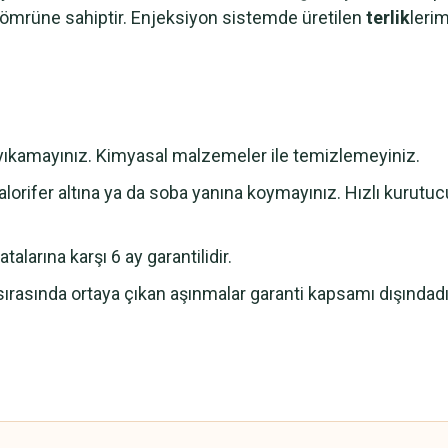
m ömrüne sahiptir. Enjeksiyon sistemde üretilen
terlik
leri
e yıkamayınız. Kimyasal malzemeler ile temizlemeyiniz.
lorifer altına ya da soba yanına koymayınız. Hızlı kurutu
alarına karşı 6 ay garantilidir.
sırasında ortaya çıkan aşınmalar garanti kapsamı dışındadı