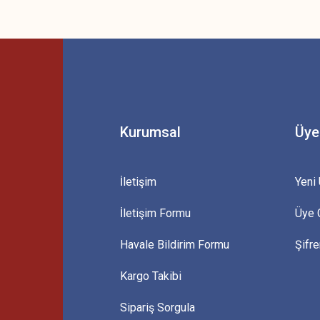
 yetersiz gördüğünüz noktaları öneri formunu kullanarak tarafımıza iletebilirsini
Bu ürüne ilk yorumu siz yapın!
Yorum Yaz
Kurumsal
Üye
İletişim
Yeni 
İletişim Formu
Üye G
Gönder
Havale Bildirim Formu
Şifr
Kargo Takibi
Sipariş Sorgula