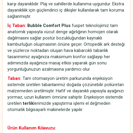
karşı dayanıklıdır. Plaj ve sahillerde kullanıma uygundur. Ekstra
dayanıklılık için güçlendirici iç dikişler kullanılarak tam koruma
sağlanmıştır.
İç Taban:
Bubble Comfort Plus
fuspet teknolojimiz tam
anatomik yapısıyla vücut denge ağırlığının homojen olarak
dağılmasını sağlar postür bozukluğundan kaynaklı
kamburluğun oluşmasının önüne geçer. Ortopedik ark desteği
ve yüzlerce noktadan oluşan hava kabarcıklı tabanlık
tasarımımız ayağınıza maksimum konfor sağlayıp her
adımınızda ayağınıza masaj etkisi yaparak gün sonu
yorgunluğunuzun azalmasına yardımcı olur.
Taban:
Tam otomasyon üretim parkurunda enjeksiyon
sistemde üretilen tabanlarımız doğada çözünebilir poliüretan
malzemeden üretilmiştir. Hafif ve dayanıklı yapısıyla ayağınızı
yormaz, uzun kullanım ömrüne sahiptir. Enjeksiyon sistemde
üretilen
terlik
lerimizde yapıştırma işlemi el değmeden
otomatik bilgisayarlı makinelerde yapılır.
Ürün Kullanım Kılavuzu: