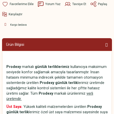
Yorum Yaz
Tavsiye Et
Paylaş
Karşılaştır
Kargo bedava
Ürün Bilgisi
Prodexy
markalı
günlük terliklerimiz
kullanıcıya maksimum
seviyede konfor sağlamak amacıyla tasarlanmıştır. İnsan
hatasını minimuma indirecek şekilde tamamen otomasyon
sistemlerde üretilen
Prodexy günlük terlik
lerimiz üretimde
sağladığımız kalite kontrol sistemleri ile her çiftte hatasız
üretimi sağlar. Tüm
Prodexy
markalı ürünlerimiz
yerli
üretimdir.
Üst Saya:
Yüksek kaliteli malzemelerden üretilen
Prodexy
günlük terlik
lerimiz özel üst saya malzemesi sayesinde suya