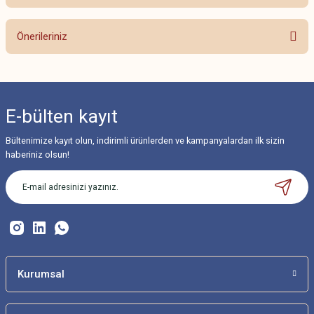
Bu ürüne ilk yorumu siz yapın!
Önerileriniz
Yorum Yaz
Bu ürünün fiyat bilgisi, resim, ürün açıklamalarında ve diğer konularda
yetersiz gördüğünüz noktaları öneri formunu kullanarak tarafımıza
iletebilirsiniz.
E-bülten
kayıt
Görüş ve önerileriniz için teşekkür ederiz.
Bültenimize kayıt olun, indirimli ürünlerden ve kampanyalardan ilk sizin
Ürün resmi kalitesiz, bozuk veya görüntülenemiyor.
haberiniz olsun!
Ürün açıklamasında eksik bilgiler bulunuyor.
Ürün bilgilerinde hatalar bulunuyor.
Ürün fiyatı diğer sitelerden daha pahalı.
Bu ürüne benzer farklı alternatifler olmalı.
Kurumsal