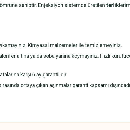
m ömrüne sahiptir. Enjeksiyon sistemde üretilen
terlik
leri
e yıkamayınız. Kimyasal malzemeler ile temizlemeyiniz.
lorifer altına ya da soba yanına koymayınız. Hızlı kurutu
alarına karşı 6 ay garantilidir.
sırasında ortaya çıkan aşınmalar garanti kapsamı dışındadı