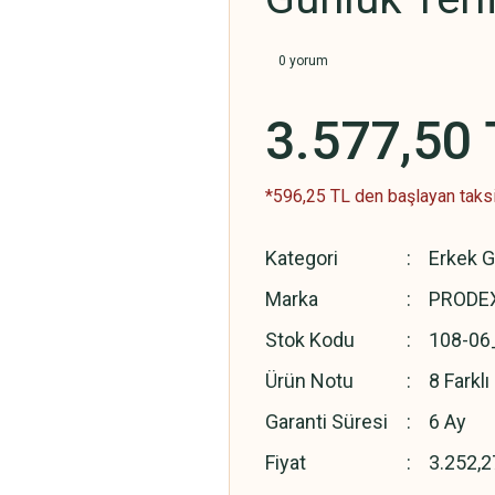
0 yorum
3.577,50 
*596,25 TL den başlayan taksit
Kategori
Erkek G
Marka
PRODEX
Stok Kodu
108-06
Ürün Notu
8 Farkl
Garanti Süresi
6 Ay
Fiyat
3.252,2