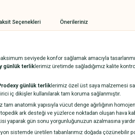
aksit Seçenekleri
Önerileriniz
maksimum seviyede konfor sağlamak amacıyla tasarlanmışt
 günlük terlik
lerimiz üretimde sağladığımız kalite kontrol
Prodexy günlük terlik
lerimiz özel üst saya malzemesi saye
rici iç dikişler kullanılarak tam koruma sağlanmıştır.
z tam anatomik yapısıyla vücut denge ağırlığının homoje
topedik ark desteği ve yüzlerce noktadan oluşan hava ka
kisi yaparak gün sonu yorgunluğunuzun azalmasına yardım
n sistemde üretilen tabanlarımız doğada çözünebilir pol