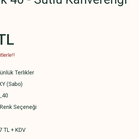
TL
lerle!!
ünlük Terlikler
Y (Sabo)
_40
ı Renk Seçeneği
7 TL + KDV