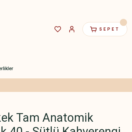
SEPET
rlikler
kek Tam Anatomik
ik 40 - Sütlü Kahverengi