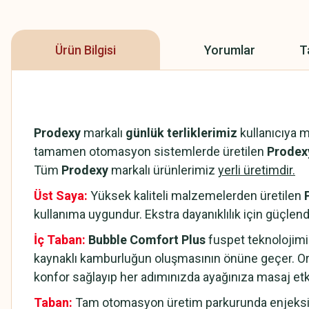
Ürün Bilgisi
Yorumlar
T
Prodexy
markalı
günlük terliklerimiz
kullanıcıya 
tamamen otomasyon sistemlerde üretilen
Prodexy
Tüm
Prodexy
markalı ürünlerimiz
yerli üretimdir.
Üst Saya:
Yüksek kaliteli malzemelerden üretilen
kullanıma uygundur. Ekstra dayanıklılık için güçlendi
İç Taban:
Bubble Comfort Plus
fuspet teknolojimi
kaynaklı kamburluğun oluşmasının önüne geçer. Or
konfor sağlayıp her adımınızda ayağınıza masaj et
Taban:
Tam otomasyon üretim parkurunda enjeksiyo