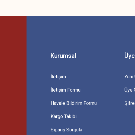
 yetersiz gördüğünüz noktaları öneri formunu kullanarak tarafımıza iletebilirsini
Bu ürüne ilk yorumu siz yapın!
Yorum Yaz
Kurumsal
Üye
İletişim
Yeni 
İletişim Formu
Üye G
Gönder
Havale Bildirim Formu
Şifr
Kargo Takibi
Sipariş Sorgula