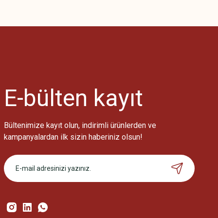
Bu ürünün fiyat bilgisi, resim, ürün açıklamalarında ve diğer konularda
Görüş ve önerileriniz için teşekkür ederiz.
Ürün resmi kalitesiz, bozuk veya görüntülenemiyor.
Ürün açıklamasında eksik bilgiler bulunuyor.
Ürün bilgilerinde hatalar bulunuyor.
Ürün fiyatı diğer sitelerden daha pahalı.
E-bülten
kayıt
Bu ürüne benzer farklı alternatifler olmalı.
Bültenimize kayıt olun, indirimli ürünlerden ve
kampanyalardan ilk sizin haberiniz olsun!