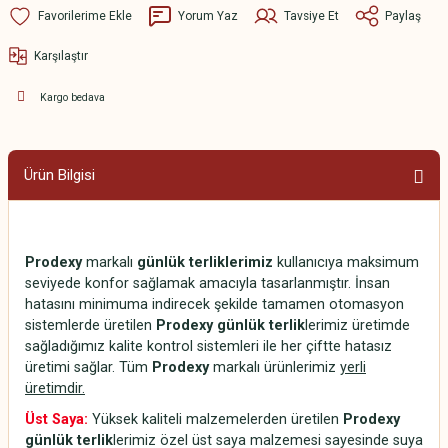
Yorum Yaz
Tavsiye Et
Paylaş
Karşılaştır
Kargo bedava
Ürün Bilgisi
Prodexy
markalı
günlük terliklerimiz
kullanıcıya maksimum
seviyede konfor sağlamak amacıyla tasarlanmıştır. İnsan
hatasını minimuma indirecek şekilde tamamen otomasyon
sistemlerde üretilen
Prodexy günlük terlik
lerimiz üretimde
sağladığımız kalite kontrol sistemleri ile her çiftte hatasız
üretimi sağlar. Tüm
Prodexy
markalı ürünlerimiz
yerli
üretimdir.
Üst Saya:
Yüksek kaliteli malzemelerden üretilen
Prodexy
günlük terlik
lerimiz özel üst saya malzemesi sayesinde suya