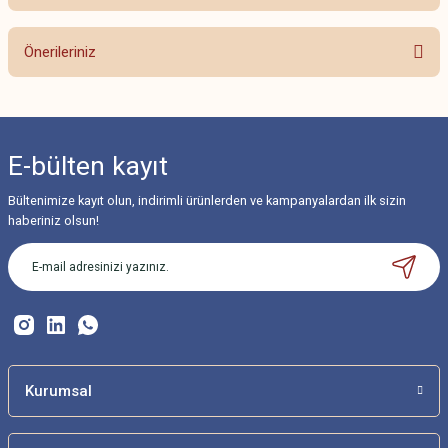
Bu ürüne ilk yorumu siz yapın!
Önerileriniz
Yorum Yaz
Bu ürünün fiyat bilgisi, resim, ürün açıklamalarında ve diğer konularda
yetersiz gördüğünüz noktaları öneri formunu kullanarak tarafımıza
iletebilirsiniz.
E-bülten
kayıt
Görüş ve önerileriniz için teşekkür ederiz.
Bültenimize kayıt olun, indirimli ürünlerden ve kampanyalardan ilk sizin
Ürün resmi kalitesiz, bozuk veya görüntülenemiyor.
haberiniz olsun!
Ürün açıklamasında eksik bilgiler bulunuyor.
Ürün bilgilerinde hatalar bulunuyor.
Ürün fiyatı diğer sitelerden daha pahalı.
Bu ürüne benzer farklı alternatifler olmalı.
Kurumsal