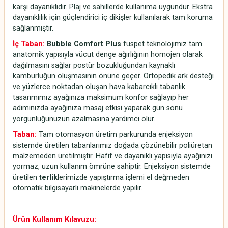
karşı dayanıklıdır. Plaj ve sahillerde kullanıma uygundur. Ekstra
dayanıklılık için güçlendirici iç dikişler kullanılarak tam koruma
sağlanmıştır.
İç Taban:
Bubble Comfort Plus
fuspet teknolojimiz tam
anatomik yapısıyla vücut denge ağırlığının homojen olarak
dağılmasını sağlar postür bozukluğundan kaynaklı
kamburluğun oluşmasının önüne geçer. Ortopedik ark desteği
ve yüzlerce noktadan oluşan hava kabarcıklı tabanlık
tasarımımız ayağınıza maksimum konfor sağlayıp her
adımınızda ayağınıza masaj etkisi yaparak gün sonu
yorgunluğunuzun azalmasına yardımcı olur.
Taban:
Tam otomasyon üretim parkurunda enjeksiyon
sistemde üretilen tabanlarımız doğada çözünebilir poliüretan
malzemeden üretilmiştir. Hafif ve dayanıklı yapısıyla ayağınızı
yormaz, uzun kullanım ömrüne sahiptir. Enjeksiyon sistemde
üretilen
terlik
lerimizde yapıştırma işlemi el değmeden
otomatik bilgisayarlı makinelerde yapılır.
Ürün Kullanım Kılavuzu: