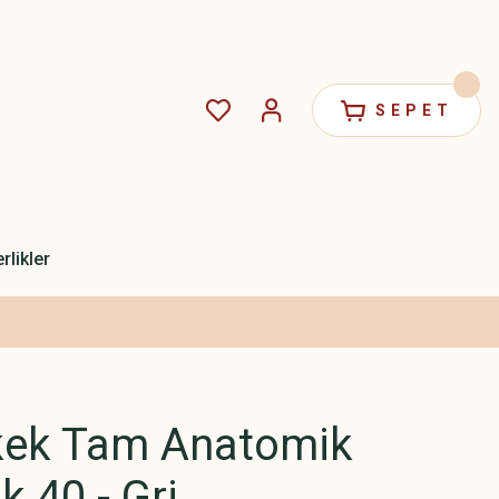
SEPET
rlikler
kek Tam Anatomik
k 40 - Gri