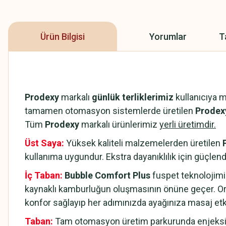
Ürün Bilgisi
Yorumlar
T
Prodexy
markalı
günlük terliklerimiz
kullanıcıya 
tamamen otomasyon sistemlerde üretilen
Prodexy
Tüm
Prodexy
markalı ürünlerimiz
yerli üretimdir.
Üst Saya:
Yüksek kaliteli malzemelerden üretilen
kullanıma uygundur. Ekstra dayanıklılık için güçlendi
İç Taban:
Bubble Comfort Plus
fuspet teknolojimi
kaynaklı kamburluğun oluşmasının önüne geçer. Or
konfor sağlayıp her adımınızda ayağınıza masaj et
Taban:
Tam otomasyon üretim parkurunda enjeksiyo