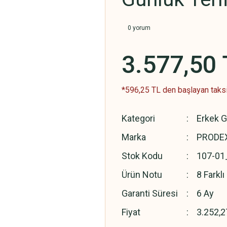
0 yorum
3.577,50 
*596,25 TL den başlayan taksit
Kategori
Erkek G
Marka
PRODEX
Stok Kodu
107-01
Ürün Notu
8 Farkl
Garanti Süresi
6 Ay
Fiyat
3.252,2