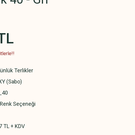
TL
lerle!!
ünlük Terlikler
Y (Sabo)
_40
ı Renk Seçeneği
7 TL + KDV