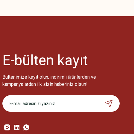
Bu ürünün fiyat bilgisi, resim, ürün açıklamalarında ve diğer konularda
Görüş ve önerileriniz için teşekkür ederiz.
Ürün resmi kalitesiz, bozuk veya görüntülenemiyor.
Ürün açıklamasında eksik bilgiler bulunuyor.
Ürün bilgilerinde hatalar bulunuyor.
Ürün fiyatı diğer sitelerden daha pahalı.
E-bülten
kayıt
Bu ürüne benzer farklı alternatifler olmalı.
Bültenimize kayıt olun, indirimli ürünlerden ve
kampanyalardan ilk sizin haberiniz olsun!