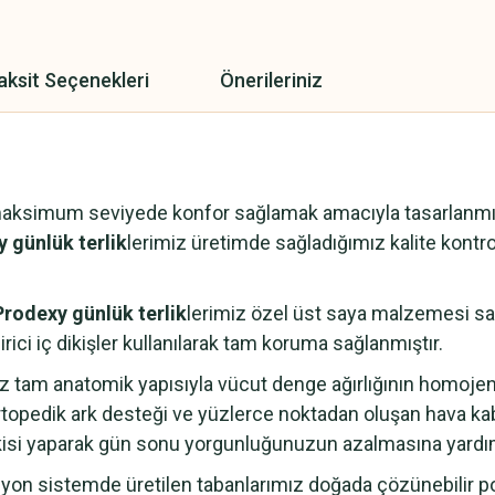
aksit Seçenekleri
Önerileriniz
maksimum seviyede konfor sağlamak amacıyla tasarlanmışt
 günlük terlik
lerimiz üretimde sağladığımız kalite kontrol
Prodexy günlük terlik
lerimiz özel üst saya malzemesi saye
rici iç dikişler kullanılarak tam koruma sağlanmıştır.
z tam anatomik yapısıyla vücut denge ağırlığının homoje
topedik ark desteği ve yüzlerce noktadan oluşan hava ka
kisi yaparak gün sonu yorgunluğunuzun azalmasına yardım
n sistemde üretilen tabanlarımız doğada çözünebilir pol