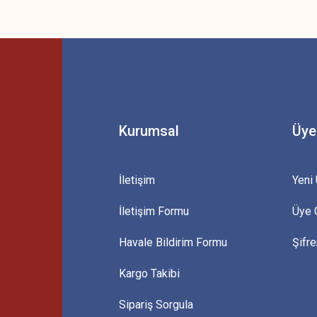
 yetersiz gördüğünüz noktaları öneri formunu kullanarak tarafımıza iletebilirsini
Bu ürüne ilk yorumu siz yapın!
Yorum Yaz
Kurumsal
Üye
İletişim
Yeni 
İletişim Formu
Üye G
Gönder
Havale Bildirim Formu
Şifr
Kargo Takibi
Sipariş Sorgula