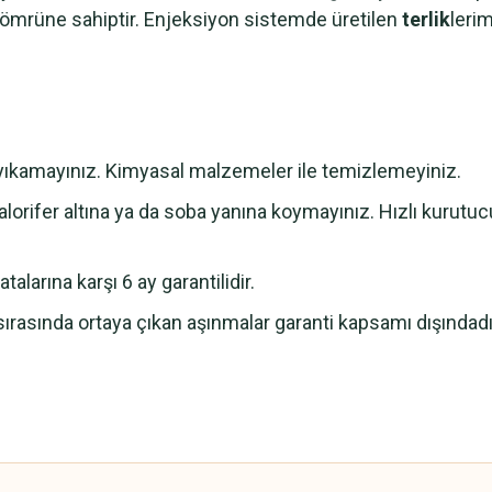
m ömrüne sahiptir. Enjeksiyon sistemde üretilen
terlik
leri
e yıkamayınız. Kimyasal malzemeler ile temizlemeyiniz.
lorifer altına ya da soba yanına koymayınız. Hızlı kurutu
alarına karşı 6 ay garantilidir.
sırasında ortaya çıkan aşınmalar garanti kapsamı dışındadı