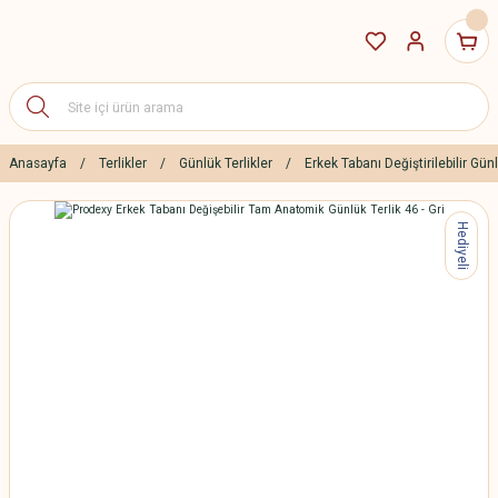
Anasayfa
Terlikler
Günlük Terlikler
Erkek Tabanı Değiştirilebilir Günl
Hediyeli