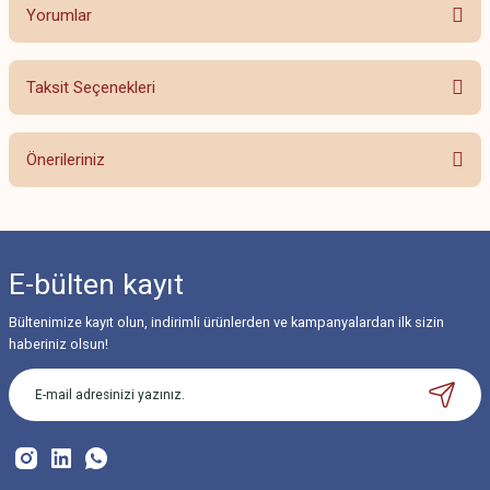
Yorumlar
Taksit Seçenekleri
Bu ürüne ilk yorumu siz yapın!
Önerileriniz
Yorum Yaz
Bu ürünün fiyat bilgisi, resim, ürün açıklamalarında ve diğer konularda
yetersiz gördüğünüz noktaları öneri formunu kullanarak tarafımıza
iletebilirsiniz.
E-bülten
kayıt
Görüş ve önerileriniz için teşekkür ederiz.
Bültenimize kayıt olun, indirimli ürünlerden ve kampanyalardan ilk sizin
Ürün resmi kalitesiz, bozuk veya görüntülenemiyor.
haberiniz olsun!
Ürün açıklamasında eksik bilgiler bulunuyor.
Ürün bilgilerinde hatalar bulunuyor.
Ürün fiyatı diğer sitelerden daha pahalı.
Bu ürüne benzer farklı alternatifler olmalı.