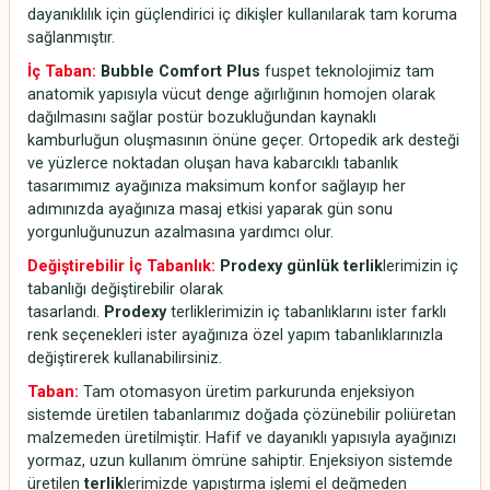
dayanıklılık için güçlendirici iç dikişler kullanılarak tam koruma
sağlanmıştır.
İç Taban:
Bubble Comfort Plus
fuspet teknolojimiz tam
anatomik yapısıyla vücut denge ağırlığının homojen olarak
dağılmasını sağlar postür bozukluğundan kaynaklı
kamburluğun oluşmasının önüne geçer. Ortopedik ark desteği
ve yüzlerce noktadan oluşan hava kabarcıklı tabanlık
tasarımımız ayağınıza maksimum konfor sağlayıp her
adımınızda ayağınıza masaj etkisi yaparak gün sonu
yorgunluğunuzun azalmasına yardımcı olur.
Değiştirebilir İç Tabanlık:
Prodexy günlük terlik
lerimizin iç
tabanlığı değiştirebilir olarak
tasarlandı.
Prodexy
terliklerimizin iç tabanlıklarını ister farklı
renk seçenekleri ister ayağınıza özel yapım tabanlıklarınızla
değiştirerek kullanabilirsiniz.
Taban:
Tam otomasyon üretim parkurunda enjeksiyon
sistemde üretilen tabanlarımız doğada çözünebilir poliüretan
malzemeden üretilmiştir. Hafif ve dayanıklı yapısıyla ayağınızı
yormaz, uzun kullanım ömrüne sahiptir. Enjeksiyon sistemde
üretilen
terlik
lerimizde yapıştırma işlemi el değmeden