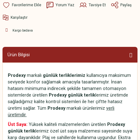
Yorum Yaz
Tavsiye Et
Paylaş
Karşılaştır
Kargo bedava
Ürün Bilgisi
Prodexy
markalı
günlük terliklerimiz
kullanıcıya maksimum
seviyede konfor sağlamak amacıyla tasarlanmıştır. İnsan
hatasını minimuma indirecek şekilde tamamen otomasyon
sistemlerde üretilen
Prodexy günlük terlik
lerimiz üretimde
sağladığımız kalite kontrol sistemleri ile her çiftte hatasız
üretimi sağlar. Tüm
Prodexy
markalı ürünlerimiz
yerli
üretimdir.
Üst Saya:
Yüksek kaliteli malzemelerden üretilen
Prodexy
günlük terlik
lerimiz özel üst saya malzemesi sayesinde suya
karşı dayanıklıdır. Plaj ve sahillerde kullanıma uygundur. Ekstra