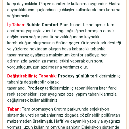
karşı dayanıklıdır. Plaj ve sahillerde kullanıma uygundur. Ekstra
dayanıklılık için güçlendirici iç dikişler kullanılarak tam koruma
sağlanmıştır.
İç Taban:
Bubble Comfort Plus
fuspet teknolojimiz tam
anatomik yapısıyla vücut denge ağırlığının homojen olarak
dağılmasını sağlar postür bozukluğundan kaynaklı
kamburluğun oluşmasının önüne geçer. Ortopedik ark desteği
ve yüzlerce noktadan oluşan hava kabarcıklı tabanlık
tasarımımız ayağınıza maksimum konfor sağlayıp her
adımınızda ayağınıza masaj etkisi yaparak gün sonu
yorgunluğunuzun azalmasına yardımcı olur.
Değiştirebilir İç Tabanlık:
Prodexy günlük terlik
lerimizin iç
tabanlığı değiştirebilir olarak
tasarlandı.
Prodexy
terliklerimizin iç tabanlıklarını ister farklı
renk seçenekleri ister ayağınıza özel yapım tabanlıklarınızla
değiştirerek kullanabilirsiniz.
Taban:
Tam otomasyon üretim parkurunda enjeksiyon
sistemde üretilen tabanlarımız doğada çözünebilir poliüretan
malzemeden üretilmiştir. Hafif ve dayanıklı yapısıyla ayağınızı
yormaz, uzun kullanım ömrüne sahiptir. Enjeksiyon sistemde