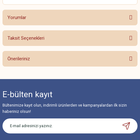
Yorumlar
Taksit Seçenekleri
Bu ürüne ilk yorumu siz yapın!
Önerileriniz
Yorum Yaz
Bu ürünün fiyat bilgisi, resim, ürün açıklamalarında ve diğer konularda
yetersiz gördüğünüz noktaları öneri formunu kullanarak tarafımıza
iletebilirsiniz.
E-bülten
kayıt
Görüş ve önerileriniz için teşekkür ederiz.
Bültenimize kayıt olun, indirimli ürünlerden ve kampanyalardan ilk sizin
Ürün resmi kalitesiz, bozuk veya görüntülenemiyor.
haberiniz olsun!
Ürün açıklamasında eksik bilgiler bulunuyor.
Ürün bilgilerinde hatalar bulunuyor.
Ürün fiyatı diğer sitelerden daha pahalı.