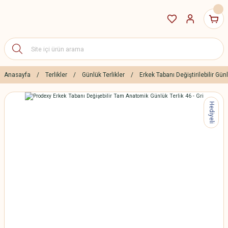
Anasayfa
Terlikler
Günlük Terlikler
Erkek Tabanı Değiştirilebilir Günl
Hediyeli