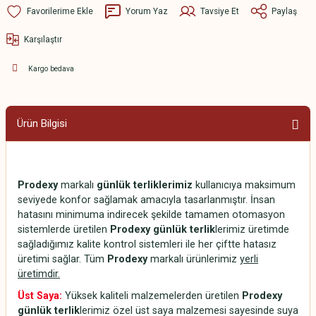
Yorum Yaz
Tavsiye Et
Paylaş
Karşılaştır
Kargo bedava
Ürün Bilgisi
Prodexy
markalı
günlük terliklerimiz
kullanıcıya maksimum
seviyede konfor sağlamak amacıyla tasarlanmıştır. İnsan
hatasını minimuma indirecek şekilde tamamen otomasyon
sistemlerde üretilen
Prodexy günlük terlik
lerimiz üretimde
sağladığımız kalite kontrol sistemleri ile her çiftte hatasız
üretimi sağlar. Tüm
Prodexy
markalı ürünlerimiz
yerli
üretimdir.
Üst Saya:
Yüksek kaliteli malzemelerden üretilen
Prodexy
günlük terlik
lerimiz özel üst saya malzemesi sayesinde suya