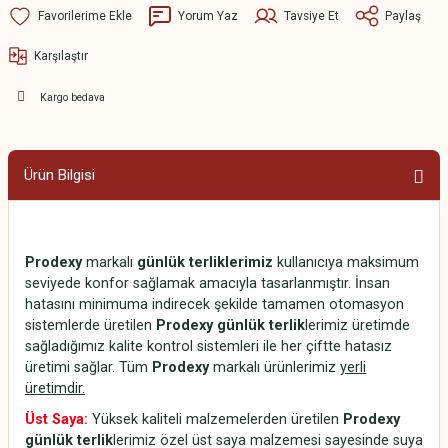
Yorum Yaz
Tavsiye Et
Paylaş
Karşılaştır
Kargo bedava
Ürün Bilgisi
Prodexy
markalı
günlük terliklerimiz
kullanıcıya maksimum
seviyede konfor sağlamak amacıyla tasarlanmıştır. İnsan
hatasını minimuma indirecek şekilde tamamen otomasyon
sistemlerde üretilen
Prodexy günlük terlik
lerimiz üretimde
sağladığımız kalite kontrol sistemleri ile her çiftte hatasız
üretimi sağlar. Tüm
Prodexy
markalı ürünlerimiz
yerli
üretimdir.
Üst Saya:
Yüksek kaliteli malzemelerden üretilen
Prodexy
günlük terlik
lerimiz özel üst saya malzemesi sayesinde suya