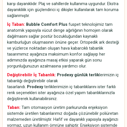
karşı dayanıklıdır. Plaj ve sahillerde kullanıma uygundur. Ekstra
dayanıklılık için güçlendirici iç dikişler kullanılarak tam koruma
sağlanmıştır.
İç Taban:
Bubble Comfort Plus
fuspet teknolojimiz tam
anatomik yapısıyla vücut denge ağırlığının homojen olarak
dağılmasını sağlar postür bozukluğundan kaynaklı
kamburluğun oluşmasının önüne geçer. Ortopedik ark desteği
ve yüzlerce noktadan oluşan hava kabarcıklı tabanlık
tasarımımız ayağınıza maksimum konfor sağlayıp her
adımınızda ayağınıza masaj etkisi yaparak gün sonu
yorgunluğunuzun azalmasına yardımcı olur.
Değiştirebilir İç Tabanlık:
Prodexy günlük terlik
lerimizin iç
tabanlığı değiştirebilir olarak
tasarlandı.
Prodexy
terliklerimizin iç tabanlıklarını ister farklı
renk seçenekleri ister ayağınıza özel yapım tabanlıklarınızla
değiştirerek kullanabilirsiniz.
Taban:
Tam otomasyon üretim parkurunda enjeksiyon
sistemde üretilen tabanlarımız doğada çözünebilir poliüretan
malzemeden üretilmiştir. Hafif ve dayanıklı yapısıyla ayağınızı
yormaz, uzun kullanım ömrüne sahiptir. Enjeksiyon sistemde