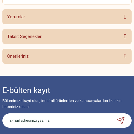
Yorumlar
Taksit Seçenekleri
Bu ürüne ilk yorumu siz yapın!
Önerileriniz
Yorum Yaz
Bu ürünün fiyat bilgisi, resim, ürün açıklamalarında ve diğer konularda
yetersiz gördüğünüz noktaları öneri formunu kullanarak tarafımıza
iletebilirsiniz.
E-bülten
kayıt
Görüş ve önerileriniz için teşekkür ederiz.
Bültenimize kayıt olun, indirimli ürünlerden ve kampanyalardan ilk sizin
Ürün resmi kalitesiz, bozuk veya görüntülenemiyor.
haberiniz olsun!
Ürün açıklamasında eksik bilgiler bulunuyor.
Ürün bilgilerinde hatalar bulunuyor.
Ürün fiyatı diğer sitelerden daha pahalı.