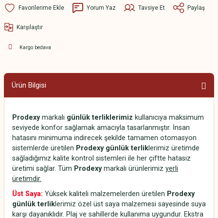
Yorum Yaz
Tavsiye Et
Paylaş
Karşılaştır
Kargo bedava
Ürün Bilgisi
Prodexy
markalı
günlük terliklerimiz
kullanıcıya maksimum
seviyede konfor sağlamak amacıyla tasarlanmıştır. İnsan
hatasını minimuma indirecek şekilde tamamen otomasyon
sistemlerde üretilen
Prodexy günlük terlik
lerimiz üretimde
sağladığımız kalite kontrol sistemleri ile her çiftte hatasız
üretimi sağlar. Tüm
Prodexy
markalı ürünlerimiz
yerli
üretimdir.
Üst Saya:
Yüksek kaliteli malzemelerden üretilen
Prodexy
günlük terlik
lerimiz özel üst saya malzemesi sayesinde suya
karşı dayanıklıdır. Plaj ve sahillerde kullanıma uygundur. Ekstra