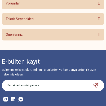
Yorumlar
Taksit Seçenekleri
Bu ürüne ilk yorumu siz yapın!
Önerileriniz
Yorum Yaz
Bu ürünün fiyat bilgisi, resim, ürün açıklamalarında ve diğer konularda
yetersiz gördüğünüz noktaları öneri formunu kullanarak tarafımıza
iletebilirsiniz.
E-bülten
kayıt
Görüş ve önerileriniz için teşekkür ederiz.
Bültenimize kayıt olun, indirimli ürünlerden ve kampanyalardan ilk sizin
Ürün resmi kalitesiz, bozuk veya görüntülenemiyor.
haberiniz olsun!
Ürün açıklamasında eksik bilgiler bulunuyor.
Ürün bilgilerinde hatalar bulunuyor.
Ürün fiyatı diğer sitelerden daha pahalı.
Bu ürüne benzer farklı alternatifler olmalı.