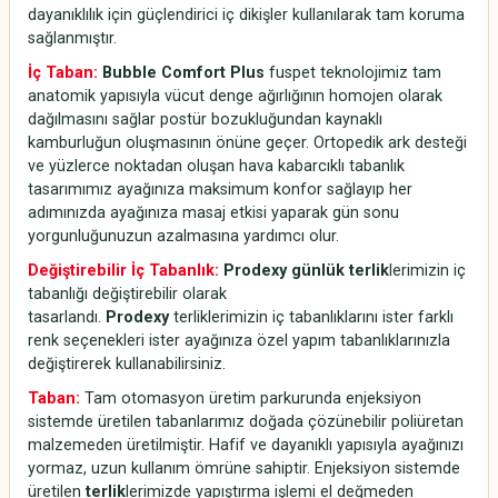
dayanıklılık için güçlendirici iç dikişler kullanılarak tam koruma
sağlanmıştır.
İç Taban:
Bubble Comfort Plus
fuspet teknolojimiz tam
anatomik yapısıyla vücut denge ağırlığının homojen olarak
dağılmasını sağlar postür bozukluğundan kaynaklı
kamburluğun oluşmasının önüne geçer. Ortopedik ark desteği
ve yüzlerce noktadan oluşan hava kabarcıklı tabanlık
tasarımımız ayağınıza maksimum konfor sağlayıp her
adımınızda ayağınıza masaj etkisi yaparak gün sonu
yorgunluğunuzun azalmasına yardımcı olur.
Değiştirebilir İç Tabanlık:
Prodexy günlük terlik
lerimizin iç
tabanlığı değiştirebilir olarak
tasarlandı.
Prodexy
terliklerimizin iç tabanlıklarını ister farklı
renk seçenekleri ister ayağınıza özel yapım tabanlıklarınızla
değiştirerek kullanabilirsiniz.
Taban:
Tam otomasyon üretim parkurunda enjeksiyon
sistemde üretilen tabanlarımız doğada çözünebilir poliüretan
malzemeden üretilmiştir. Hafif ve dayanıklı yapısıyla ayağınızı
yormaz, uzun kullanım ömrüne sahiptir. Enjeksiyon sistemde
üretilen
terlik
lerimizde yapıştırma işlemi el değmeden