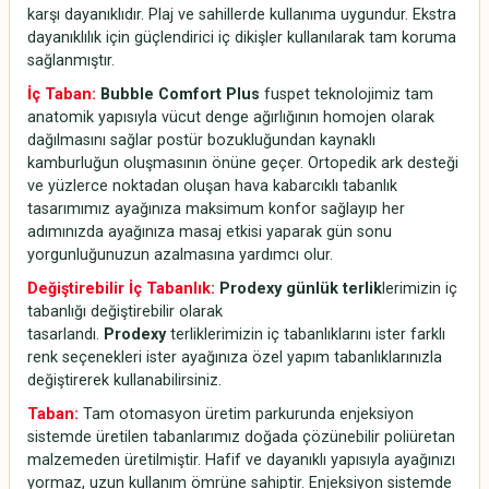
karşı dayanıklıdır. Plaj ve sahillerde kullanıma uygundur. Ekstra
dayanıklılık için güçlendirici iç dikişler kullanılarak tam koruma
sağlanmıştır.
İç Taban:
Bubble Comfort Plus
fuspet teknolojimiz tam
anatomik yapısıyla vücut denge ağırlığının homojen olarak
dağılmasını sağlar postür bozukluğundan kaynaklı
kamburluğun oluşmasının önüne geçer. Ortopedik ark desteği
ve yüzlerce noktadan oluşan hava kabarcıklı tabanlık
tasarımımız ayağınıza maksimum konfor sağlayıp her
adımınızda ayağınıza masaj etkisi yaparak gün sonu
yorgunluğunuzun azalmasına yardımcı olur.
Değiştirebilir İç Tabanlık:
Prodexy günlük terlik
lerimizin iç
tabanlığı değiştirebilir olarak
tasarlandı.
Prodexy
terliklerimizin iç tabanlıklarını ister farklı
renk seçenekleri ister ayağınıza özel yapım tabanlıklarınızla
değiştirerek kullanabilirsiniz.
Taban:
Tam otomasyon üretim parkurunda enjeksiyon
sistemde üretilen tabanlarımız doğada çözünebilir poliüretan
malzemeden üretilmiştir. Hafif ve dayanıklı yapısıyla ayağınızı
yormaz, uzun kullanım ömrüne sahiptir. Enjeksiyon sistemde