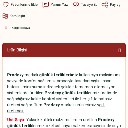
Yorum Yaz
Tavsiye Et
Paylaş
Karşılaştır
Kargo bedava
Ürün Bilgisi
Prodexy
markalı
günlük terliklerimiz
kullanıcıya maksimum
seviyede konfor sağlamak amacıyla tasarlanmıştır. İnsan
hatasını minimuma indirecek şekilde tamamen otomasyon
sistemlerde üretilen
Prodexy günlük terlik
lerimiz üretimde
sağladığımız kalite kontrol sistemleri ile her çiftte hatasız
üretimi sağlar. Tüm
Prodexy
markalı ürünlerimiz
yerli
üretimdir.
Üst Saya:
Yüksek kaliteli malzemelerden üretilen
Prodexy
günlük terlik
lerimiz özel üst saya malzemesi sayesinde suya