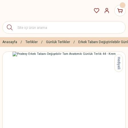
Anasayfa
Terlikler
Günlük Terlikler
Erkek Tabanı Değiştirilebilir Günl
Hediyeli