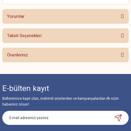
Yorumlar
Taksit Seçenekleri
Bu ürüne ilk yorumu siz yapın!
Önerileriniz
Yorum Yaz
Bu ürünün fiyat bilgisi, resim, ürün açıklamalarında ve diğer konularda
yetersiz gördüğünüz noktaları öneri formunu kullanarak tarafımıza
iletebilirsiniz.
E-bülten
kayıt
Görüş ve önerileriniz için teşekkür ederiz.
Bültenimize kayıt olun, indirimli ürünlerden ve kampanyalardan ilk sizin
Ürün resmi kalitesiz, bozuk veya görüntülenemiyor.
haberiniz olsun!
Ürün açıklamasında eksik bilgiler bulunuyor.
Ürün bilgilerinde hatalar bulunuyor.
Ürün fiyatı diğer sitelerden daha pahalı.