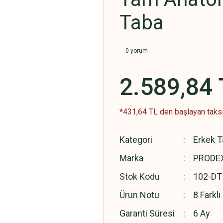
Taba
0 yorum
2.589,84 
*431,64 TL den başlayan taksit
Kategori
Erkek Ta
Marka
PRODEX
Stok Kodu
102-DT
Ürün Notu
8 Farkl
Garanti Süresi
6 Ay