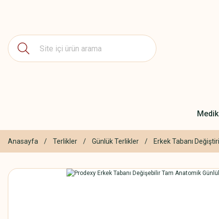
Medika
Anasayfa
Terlikler
Günlük Terlikler
Erkek Tabanı Değiştiril