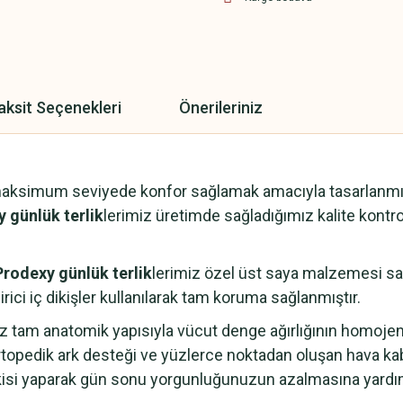
aksit Seçenekleri
Önerileriniz
maksimum seviyede konfor sağlamak amacıyla tasarlanmışt
 günlük terlik
lerimiz üretimde sağladığımız kalite kontrol
Prodexy günlük terlik
lerimiz özel üst saya malzemesi saye
rici iç dikişler kullanılarak tam koruma sağlanmıştır.
z tam anatomik yapısıyla vücut denge ağırlığının homoje
topedik ark desteği ve yüzlerce noktadan oluşan hava ka
kisi yaparak gün sonu yorgunluğunuzun azalmasına yardım