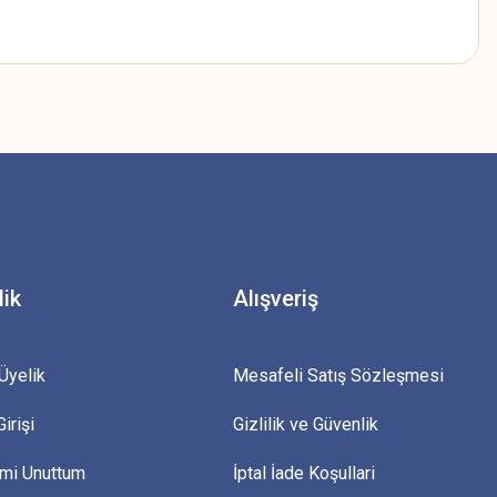
z.
lik
Alışveriş
Üyelik
Mesafeli Satış Sözleşmesi
irişi
Gizlilik ve Güvenlik
emi Unuttum
İptal İade Koşullari