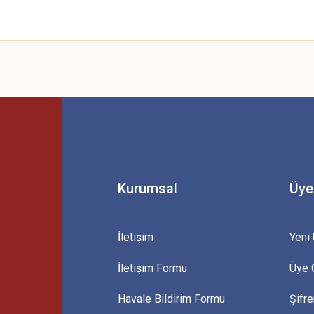
 yetersiz gördüğünüz noktaları öneri formunu kullanarak tarafımıza iletebilirsini
Bu ürüne ilk yorumu siz yapın!
Yorum Yaz
Kurumsal
Üye
İletişim
Yeni 
İletişim Formu
Üye G
Gönder
Havale Bildirim Formu
Şifr