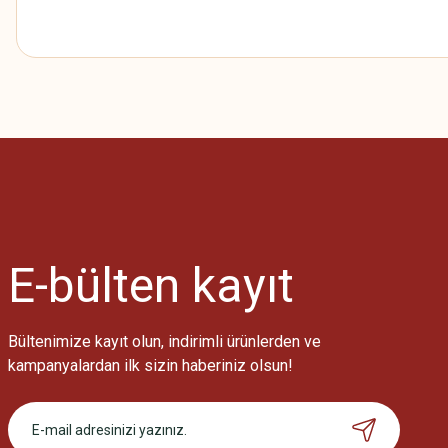
Bu ürünün fiyat bilgisi, resim, ürün açıklamalarında ve diğer konularda
Görüş ve önerileriniz için teşekkür ederiz.
Ürün resmi kalitesiz, bozuk veya görüntülenemiyor.
Ürün açıklamasında eksik bilgiler bulunuyor.
Ürün bilgilerinde hatalar bulunuyor.
Ürün fiyatı diğer sitelerden daha pahalı.
E-bülten
kayıt
Bu ürüne benzer farklı alternatifler olmalı.
Bültenimize kayıt olun, indirimli ürünlerden ve
kampanyalardan ilk sizin haberiniz olsun!