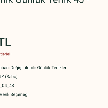
TL
lerle!!
banı Değiştirilebilir Günlük Terlikler
Y (Sabo)
_04_43
ı Renk Seçeneği