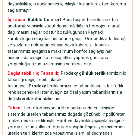
dayanıklılık için güçlendirici iç dikişler kullanılarak tam koruma
sağlanmıştır.
İç Taban:
Bubble Comfort Plus
fuspet teknolojimiz tam
anatomik yapısıyla vücut denge ağırlığının homojen olarak
dağılmasını sağlar postür bozukluğundan kaynaklı
kamburluğun oluşmasının önüne geçer. Ortopedik ark desteği
ve yüzlerce noktadan oluşan hava kabarcıklı tabanlık
tasarımımız ayağınıza maksimum konfor sağlayıp her
adımınızda ayağınıza masaj etkisi yaparak gün sonu
yorgunluğunuzun azalmasına yardımcı olur.
Değiştirebilir İç Tabanlık:
Prodexy günlük terlik
lerimizin iç
tabanlığı değiştirebilir olarak
tasarlandı.
Prodexy
terliklerimizin iç tabanlıklarını ister farklı
renk seçenekleri ister ayağınıza özel yapım tabanlıklarınızla
değiştirerek kullanabilirsiniz.
Taban:
Tam otomasyon üretim parkurunda enjeksiyon
sistemde üretilen tabanlarımız doğada çözünebilir poliüretan
malzemeden üretilmiştir. Hafif ve dayanıklı yapısıyla ayağınızı
yormaz, uzun kullanım ömrüne sahiptir. Enjeksiyon sistemde
üretilen
terlik
lerimizde yapıştırma işlemi el değmeden