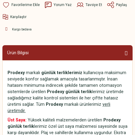
Yorum Yaz
Tavsiye Et
Paylaş
Karşılaştır
Kargo bedava
Ürün Bilgisi
Prodexy
markalı
günlük terliklerimiz
kullanıcıya maksimum
seviyede konfor sağlamak amacıyla tasarlanmıştır. İnsan
hatasını minimuma indirecek şekilde tamamen otomasyon
sistemlerde üretilen
Prodexy günlük terlik
lerimiz üretimde
sağladığımız kalite kontrol sistemleri ile her çiftte hatasız
üretimi sağlar. Tüm
Prodexy
markalı ürünlerimiz
yerli
üretimdir.
Üst Saya:
Yüksek kaliteli malzemelerden üretilen
Prodexy
günlük terlik
lerimiz özel üst saya malzemesi sayesinde suya
karşı dayanıklıdır. Plaj ve sahillerde kullanıma uygundur. Ekstra