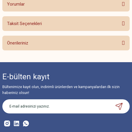
Yorumlar
Taksit Seçenekleri
Bu ürüne ilk yorumu siz yapın!
Önerileriniz
Yorum Yaz
Bu ürünün fiyat bilgisi, resim, ürün açıklamalarında ve diğer konularda
yetersiz gördüğünüz noktaları öneri formunu kullanarak tarafımıza
iletebilirsiniz.
E-bülten
kayıt
Görüş ve önerileriniz için teşekkür ederiz.
Bültenimize kayıt olun, indirimli ürünlerden ve kampanyalardan ilk sizin
Ürün resmi kalitesiz, bozuk veya görüntülenemiyor.
haberiniz olsun!
Ürün açıklamasında eksik bilgiler bulunuyor.
Ürün bilgilerinde hatalar bulunuyor.
Ürün fiyatı diğer sitelerden daha pahalı.
Bu ürüne benzer farklı alternatifler olmalı.