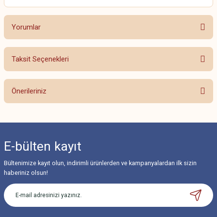
Yorumlar
Taksit Seçenekleri
Bu ürüne ilk yorumu siz yapın!
Önerileriniz
Yorum Yaz
Bu ürünün fiyat bilgisi, resim, ürün açıklamalarında ve diğer konularda
yetersiz gördüğünüz noktaları öneri formunu kullanarak tarafımıza
iletebilirsiniz.
E-bülten
kayıt
Görüş ve önerileriniz için teşekkür ederiz.
Bültenimize kayıt olun, indirimli ürünlerden ve kampanyalardan ilk sizin
Ürün resmi kalitesiz, bozuk veya görüntülenemiyor.
haberiniz olsun!
Ürün açıklamasında eksik bilgiler bulunuyor.
Ürün bilgilerinde hatalar bulunuyor.
Ürün fiyatı diğer sitelerden daha pahalı.