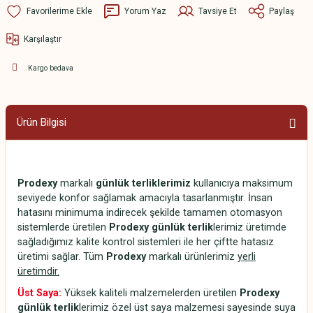
Yorum Yaz
Tavsiye Et
Paylaş
Karşılaştır
Kargo bedava
Ürün Bilgisi
Prodexy
markalı
günlük terliklerimiz
kullanıcıya maksimum
seviyede konfor sağlamak amacıyla tasarlanmıştır. İnsan
hatasını minimuma indirecek şekilde tamamen otomasyon
sistemlerde üretilen
Prodexy günlük terlik
lerimiz üretimde
sağladığımız kalite kontrol sistemleri ile her çiftte hatasız
üretimi sağlar. Tüm
Prodexy
markalı ürünlerimiz
yerli
üretimdir.
Üst Saya:
Yüksek kaliteli malzemelerden üretilen
Prodexy
günlük terlik
lerimiz özel üst saya malzemesi sayesinde suya