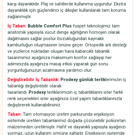
karşı dayanıklıdır. Plaj ve sahillerde kullanıma uygundur. Ekstra
dayanıklılık için güçlendirici iç dikişler kullanılarak tam koruma
sağlanmıştır.
İç Taban:
Bubble Comfort Plus
fuspet teknolojimiz tam
anatomik yapısıyla vücut denge ağırlığının homojen olarak
dağılmasını sağlar postür bozukluğundan kaynaklı
kamburluğun oluşmasının önüne geçer. Ortopedik ark desteği
ve yüzlerce noktadan oluşan hava kabarcıklı tabanlık
tasarımımız ayağınıza maksimum konfor sağlayıp her
adımınızda ayağınıza masaj etkisi yaparak gün sonu
yorgunluğunuzun azalmasına yardımcı olur.
Değiştirebilir İç Tabanlık:
Prodexy günlük terlik
lerimizin iç
tabanlığı değiştirebilir olarak
tasarlandı.
Prodexy
terliklerimizin iç tabanlıklarını ister farklı
renk seçenekleri ister ayağınıza özel yapım tabanlıklarınızla
değiştirerek kullanabilirsiniz.
Taban:
Tam otomasyon üretim parkurunda enjeksiyon
sistemde üretilen tabanlarımız doğada çözünebilir poliüretan
malzemeden üretilmiştir. Hafif ve dayanıklı yapısıyla ayağınızı
yormaz, uzun kullanım ömrüne sahiptir. Enjeksiyon sistemde