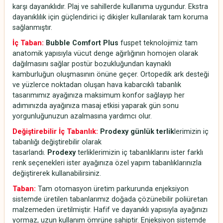
karşı dayanıklıdır. Plaj ve sahillerde kullanıma uygundur. Ekstra
dayanıklılık için güçlendirici iç dikişler kullanılarak tam koruma
sağlanmıştır.
İç Taban:
Bubble Comfort Plus
fuspet teknolojimiz tam
anatomik yapısıyla vücut denge ağırlığının homojen olarak
dağılmasını sağlar postür bozukluğundan kaynaklı
kamburluğun oluşmasının önüne geçer. Ortopedik ark desteği
ve yüzlerce noktadan oluşan hava kabarcıklı tabanlık
tasarımımız ayağınıza maksimum konfor sağlayıp her
adımınızda ayağınıza masaj etkisi yaparak gün sonu
yorgunluğunuzun azalmasına yardımcı olur.
Değiştirebilir İç Tabanlık:
Prodexy günlük terlik
lerimizin iç
tabanlığı değiştirebilir olarak
tasarlandı.
Prodexy
terliklerimizin iç tabanlıklarını ister farklı
renk seçenekleri ister ayağınıza özel yapım tabanlıklarınızla
değiştirerek kullanabilirsiniz.
Taban:
Tam otomasyon üretim parkurunda enjeksiyon
sistemde üretilen tabanlarımız doğada çözünebilir poliüretan
malzemeden üretilmiştir. Hafif ve dayanıklı yapısıyla ayağınızı
yormaz, uzun kullanım ömrüne sahiptir. Enjeksiyon sistemde