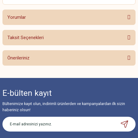
Yorumlar
Taksit Seçenekleri
Bu ürüne ilk yorumu siz yapın!
Önerileriniz
Yorum Yaz
Bu ürünün fiyat bilgisi, resim, ürün açıklamalarında ve diğer konularda
yetersiz gördüğünüz noktaları öneri formunu kullanarak tarafımıza
iletebilirsiniz.
E-bülten
kayıt
Görüş ve önerileriniz için teşekkür ederiz.
Bültenimize kayıt olun, indirimli ürünlerden ve kampanyalardan ilk sizin
Ürün resmi kalitesiz, bozuk veya görüntülenemiyor.
haberiniz olsun!
Ürün açıklamasında eksik bilgiler bulunuyor.
Ürün bilgilerinde hatalar bulunuyor.
Ürün fiyatı diğer sitelerden daha pahalı.