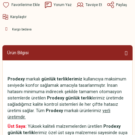
Yorum Yaz
Tavsiye Et
Paylaş
Karşılaştır
Kargo bedava
Ürün Bilgisi
Prodexy
markalı
günlük terliklerimiz
kullanıcıya maksimum
seviyede konfor sağlamak amacıyla tasarlanmıştır. İnsan
hatasını minimuma indirecek şekilde tamamen otomasyon
sistemlerde üretilen
Prodexy günlük terlik
lerimiz üretimde
sağladığımız kalite kontrol sistemleri ile her çiftte hatasız
üretimi sağlar. Tüm
Prodexy
markalı ürünlerimiz
yerli
üretimdir.
Üst Saya:
Yüksek kaliteli malzemelerden üretilen
Prodexy
günlük terlik
lerimiz özel üst saya malzemesi sayesinde suya