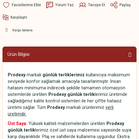
Yorum Yaz
Tavsiye Et
Paylaş
Karşılaştır
Kargo bedava
Ürün Bilgisi
Prodexy
markalı
günlük terliklerimiz
kullanıcıya maksimum
seviyede konfor sağlamak amacıyla tasarlanmıştır. İnsan
hatasını minimuma indirecek şekilde tamamen otomasyon
sistemlerde üretilen
Prodexy günlük terlik
lerimiz üretimde
sağladığımız kalite kontrol sistemleri ile her çiftte hatasız
üretimi sağlar. Tüm
Prodexy
markalı ürünlerimiz
yerli
üretimdir.
Üst Saya:
Yüksek kaliteli malzemelerden üretilen
Prodexy
günlük terlik
lerimiz özel üst saya malzemesi sayesinde suya
karşı dayanıklıdır. Plaj ve sahillerde kullanıma uygundur. Ekstra