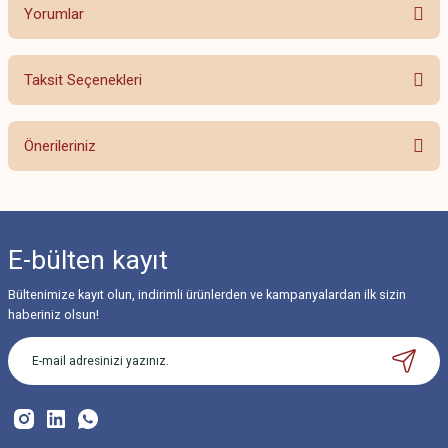
Yorumlar
Taksit Seçenekleri
Bu ürüne ilk yorumu siz yapın!
Önerileriniz
Yorum Yaz
Bu ürünün fiyat bilgisi, resim, ürün açıklamalarında ve diğer konularda
yetersiz gördüğünüz noktaları öneri formunu kullanarak tarafımıza
iletebilirsiniz.
E-bülten
kayıt
Görüş ve önerileriniz için teşekkür ederiz.
Bültenimize kayıt olun, indirimli ürünlerden ve kampanyalardan ilk sizin
Ürün resmi kalitesiz, bozuk veya görüntülenemiyor.
haberiniz olsun!
Ürün açıklamasında eksik bilgiler bulunuyor.
Ürün bilgilerinde hatalar bulunuyor.
Ürün fiyatı diğer sitelerden daha pahalı.
Bu ürüne benzer farklı alternatifler olmalı.