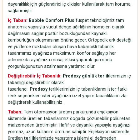
dayanıklılık için güçlendirici iç dikişler kullanılarak tam koruma
sağlanmıştır.
İç Taban:
Bubble Comfort Plus
fuspet teknolojimiz tam
anatomik yapısıyla vücut denge ağırlığının homojen olarak
dağılmasını sağlar postür bozukluğundan kaynaklı
kamburluğun oluşmasının önüne geçer. Ortopedik ark desteği
ve yüzlerce noktadan oluşan hava kabarcıklı tabanlık
tasarımımız ayağınıza maksimum konfor sağlayıp her
adımınızda ayağınıza masaj etkisi yaparak gün sonu
yorgunluğunuzun azalmasına yardımcı olur.
Değiştirebilir İç Tabanlık:
Prodexy günlük terlik
lerimizin iç
tabanlığı değiştirebilir olarak
tasarlandı.
Prodexy
terliklerimizin iç tabanlıklarını ister farklı
renk seçenekleri ister ayağınıza özel yapım tabanlıklarınızla
değiştirerek kullanabilirsiniz.
Taban:
Tam otomasyon üretim parkurunda enjeksiyon
sistemde üretilen tabanlarımız doğada çözünebilir poliüretan
malzemeden üretilmiştir. Hafif ve dayanıklı yapısıyla ayağınızı
yormaz, uzun kullanım ömrüne sahiptir. Enjeksiyon sistemde
üretilen
terlik
lerimizde yapıştırma işlemi el değmeden